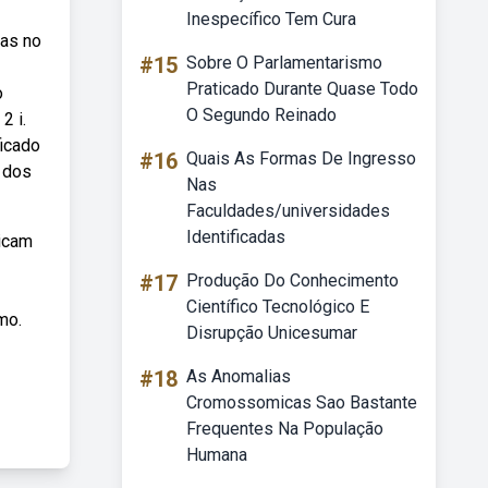
Inespecífico Tem Cura
oas no
#15
Sobre O Parlamentarismo
Praticado Durante Quase Todo
o
O Segundo Reinado
2 i.
ficado
#16
Quais As Formas De Ingresso
s dos
Nas
Faculdades/universidades
Identificadas
dicam
#17
Produção Do Conhecimento
Científico Tecnológico E
mo.
Disrupção Unicesumar
#18
As Anomalias
Cromossomicas Sao Bastante
Frequentes Na População
Humana