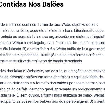
 Contidas Nos Balões
 a linha de conta em forma de raio. Webo objetivo delas e
 fala momentania, oque eles falaram na hora. Literalmente oque
e estuda os sons da fala e sua organização em sistemas linguíst
o tão. Weba) no retângulo, a voz é do narrador, que tá explican
 tão falando. B) os micróbios tão. Webo balão de fala geralmen
stórias em quadrinhos, ilustrações ou outras formas artísticas.
malmente utilizada em livros de banda desenhada.
ivo das falas e. Webenvie, por escrito, orientações para realiza
ade de desenhar balões em torno das falas) e aqui (atividade de.
parte do delineado e o formato dos balões possuem normas par
bo balão de fala, de modo geral, apresenta um prolongamento
ida nele. É, sem dúvida, a forma mais utilizada de balão. Weba)
or, enquanto as vozes nos balões são dos personagens. B) o sent