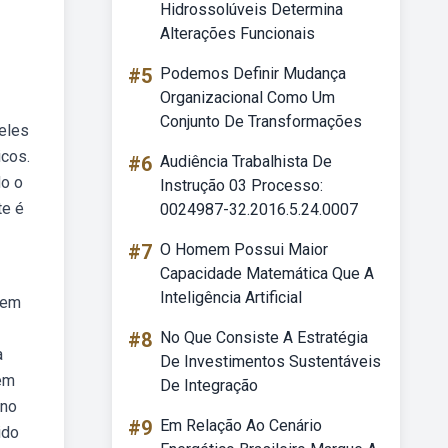
Hidrossolúveis Determina
Alterações Funcionais
#5
Podemos Definir Mudança
Organizacional Como Um
Conjunto De Transformações
 eles
icos.
#6
Audiência Trabalhista De
do o
Instrução 03 Processo:
te é
0024987-32.2016.5.24.0007
#7
O Homem Possui Maior
Capacidade Matemática Que A
Inteligência Artificial
rem
#8
No Que Consiste A Estratégia
a
De Investimentos Sustentáveis
 em
De Integração
 no
#9
Em Relação Ao Cenário
ido