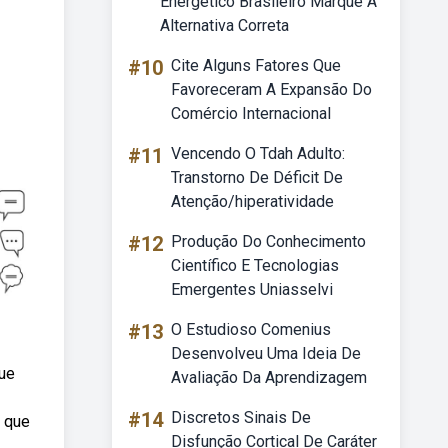
Energético Brasileiro Marque A
Alternativa Correta
#10
Cite Alguns Fatores Que
Favoreceram A Expansão Do
Comércio Internacional
#11
Vencendo O Tdah Adulto:
Transtorno De Déficit De
Atenção/hiperatividade
#12
Produção Do Conhecimento
Científico E Tecnologias
Emergentes Uniasselvi
#13
O Estudioso Comenius
Desenvolveu Uma Ideia De
que
Avaliação Da Aprendizagem
#14
Discretos Sinais De
s que
Disfunção Cortical De Caráter