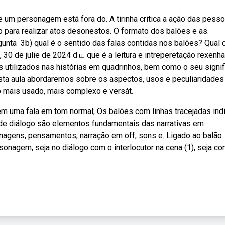
 um personagem está fora do. A tirinha critica a ação das pess
o para realizar atos desonestos. O formato dos balões e as.
unta ️ 3b) qual é o sentido das falas contidas nos balões? Qual 
 30 de julie de 2024 d ய que é a leitura e intreperetação rexenha 
s utilizados nas histórias em quadrinhos, bem como o seu signi
nesta aula abordaremos sobre os aspectos, usos e peculiaridade
co mais usado, mais complexo e versát.
m uma fala em tom normal; Os balões com linhas tracejadas in
e diálogo são elementos fundamentais das narrativas em
onagens, pensamentos, narração em off, sons e. Ligado ao balão
sonagem, seja no diálogo com o interlocutor na cena (1), seja co