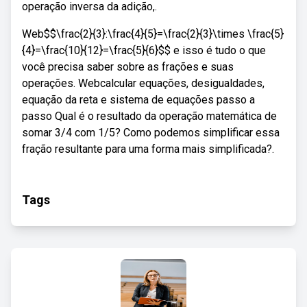
operação inversa da adição,.
Web$$\frac{2}{3}:\frac{4}{5}=\frac{2}{3}\times \frac{5}
{4}=\frac{10}{12}=\frac{5}{6}$$ e isso é tudo o que
você precisa saber sobre as frações e suas
operações. Webcalcular equações, desigualdades,
equação da reta e sistema de equações passo a
passo Qual é o resultado da operação matemática de
somar 3/4 com 1/5? Como podemos simplificar essa
fração resultante para uma forma mais simplificada?.
Tags