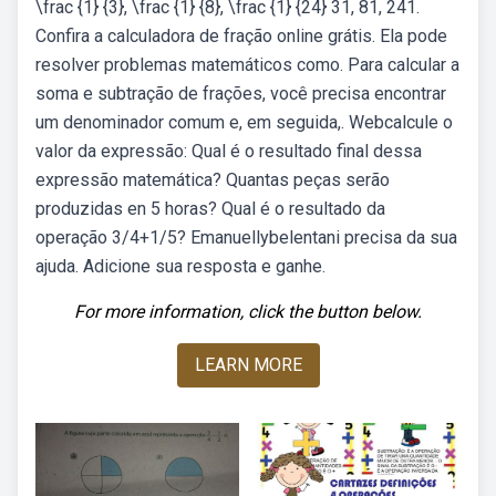
\frac {1} {3}, \frac {1} {8}, \frac {1} {24} 31, 81, 241.
Confira a calculadora de fração online grátis. Ela pode
resolver problemas matemáticos como. Para calcular a
soma e subtração de frações, você precisa encontrar
um denominador comum e, em seguida,. Webcalcule o
valor da expressão: Qual é o resultado final dessa
expressão matemática? Quantas peças serão
produzidas en 5 horas? Qual é o resultado da
operação 3/4+1/5? Emanuellybelentani precisa da sua
ajuda. Adicione sua resposta e ganhe.
For more information, click the button below.
LEARN MORE