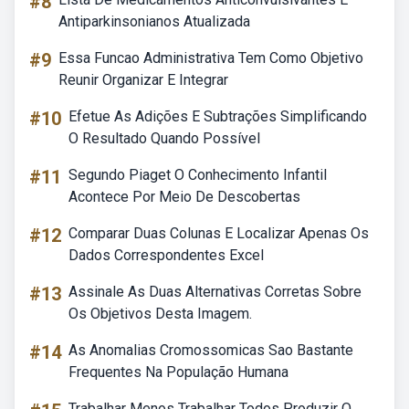
#8
Antiparkinsonianos Atualizada
#9
Essa Funcao Administrativa Tem Como Objetivo
Reunir Organizar E Integrar
#10
Efetue As Adições E Subtrações Simplificando
O Resultado Quando Possível
#11
Segundo Piaget O Conhecimento Infantil
Acontece Por Meio De Descobertas
#12
Comparar Duas Colunas E Localizar Apenas Os
Dados Correspondentes Excel
#13
Assinale As Duas Alternativas Corretas Sobre
Os Objetivos Desta Imagem.
#14
As Anomalias Cromossomicas Sao Bastante
Frequentes Na População Humana
Trabalhar Menos Trabalhar Todos Produzir O