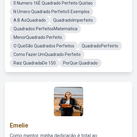
0 Numero 16É Quadrado Perfeito Qustao
N Umero Quadrado Perfeito5 Exemplos
A B AoQuadrado
QuadradoImperfeito
Quadrados PerfeitosMatematica
MenorQuadrado Perfeito
O QueSão Quadrados Perfeitos
QuadradoPerfeirto
Como Fazer UmQuadrado Perfeito
Raiz QuadradaDe 150
PorQue Quadrado
Emelie
Como mentor, minha dedicação é total ao