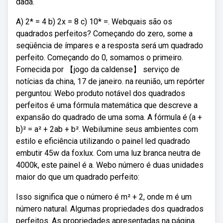
dada.
A) 2* = 4 b) 2x = 8 c) 10* =. Webquais são os
quadrados perfeitos? Começando do zero, some a
seqüência de ímpares e a resposta será um quadrado
perfeito. Começando do 0, somamos o primeiro.
Fornecida por 【jogo da caldense】 serviço de
notícias da china, 17 de janeiro. na reunião, um repórter
perguntou: Webo produto notável dos quadrados
perfeitos é uma fórmula matemática que descreve a
expansão do quadrado de uma soma. A fórmula é (a +
b)² = a² + 2ab + b². Webilumine seus ambientes com
estilo e eficiência utilizando o painel led quadrado
embutir 45w da foxlux. Com uma luz branca neutra de
4000k, este painel é a. Webo número é duas unidades
maior do que um quadrado perfeito:
Isso significa que o número é m² + 2, onde m é um
número natural. Algumas propriedades dos quadrados
perfeitos. As propriedades apresentadas na página