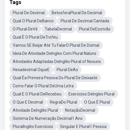
Tags
Plural De Decimal
BetosferaPlural De Decimal
Qual O Plural DeBanco
Plural De Decimal Cantada
O Plural DeVê
TabelaDecimal
Plural DeEscrivão
Qual É O Plural DeTroféu
Vamos SE Beijar Até Tu FalarO Plural De Dcimal
Ideia De Atividade DeIngles Com Plural Naluns
Atividades Adaptadas DeInglês Plural of Noouns
Hexadecimal OqueE
Plural DeAo
Qual Éa Primeira Pessoa Do Plural De Deixaste
Como Falar O Plural DeUma Letra
Qual E O Plural DeRecebeu
Exercicios DeIngles Plural
O Que E Decimal
RegraDo Plural
O Que É Plural
Atividade DeInglês Plural
NotaçãoDecimal
Sistema De Numeração Decimal1 Ano
PluralInglês Exercícios
Singular E Plural1 Pessoa