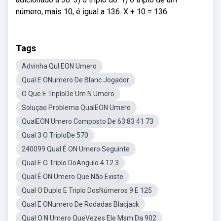
número, mais 10, é igual a 136. X + 10 = 136.
Tags
Advinha Qul EON Umero
Qual E ONumero De Blanc Jogador
O Que E TriploDe Um N Umero
Soluçao Problema QualEON Umero
QualEON Umero Composto De 63 83 41 73
Qual 3 O TriploDe 570
240099 Qual É ON Umero Seguinte
Qual E O Triplo DoAngulo 4 12 3
Qual É ON Umero Que Não Existe
Qual O Duplo E Triplo DosNúmeros 9 E 125
Qual E ONumero De Rodadas Blacjack
Qual O N Umero QueVezes Ele Msm Da 902