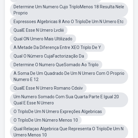
Determine Um Numero Cujo TriploMenos 18 Resulta Nele
Proprio
Expressoes Algebricas 8 Ano O TriploDe Um N Umero Etc
QualE Esse N Umero Lvcliii
Qual ON Umero Mais Ultilizado
A Metade Da Diferença Entre XEO Triplo De Y
Qual O Número CujaFactorização Da
Determine O Numero QueSomado Ao Triplo
A Soma De Um Quadrado De Um N Umero Com O Proprio
Numero E 12
QualE Esse N Umero Romano Cdxiiv
Um Numero Somado Com Sua Quarta Parte E Igual 20
Qual E Esse N Umero
O TriploDe Um N Umero Expreções Algebricas
O TriploDe Um Número Menos 10
Qual Relaçao Algebrica Que Representa O TriploDe Um N
Umero Menos 10