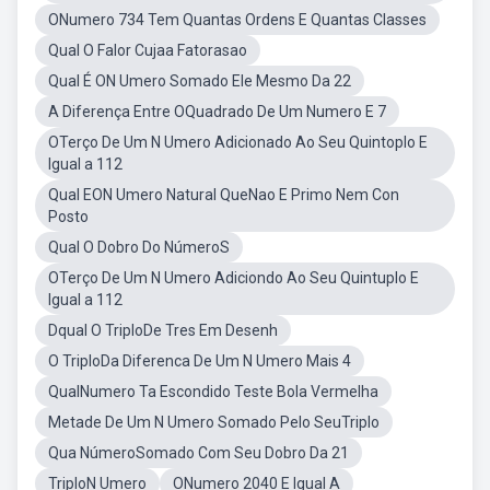
ONumero 734 Tem Quantas Ordens E Quantas Classes
Qual O Falor Cujaa Fatorasao
Qual É ON Umero Somado Ele Mesmo Da 22
A Diferença Entre OQuadrado De Um Numero E 7
OTerço De Um N Umero Adicionado Ao Seu Quintoplo E
Igual a 112
Qual EON Umero Natural QueNao E Primo Nem Con
Posto
Qual O Dobro Do NúmeroS
OTerço De Um N Umero Adiciondo Ao Seu Quintuplo E
Igual a 112
Dqual O TriploDe Tres Em Desenh
O TriploDa Diferenca De Um N Umero Mais 4
QualNumero Ta Escondido Teste Bola Vermelha
Metade De Um N Umero Somado Pelo SeuTriplo
Qua NúmeroSomado Com Seu Dobro Da 21
TriploN Umero
ONumero 2040 E Igual A