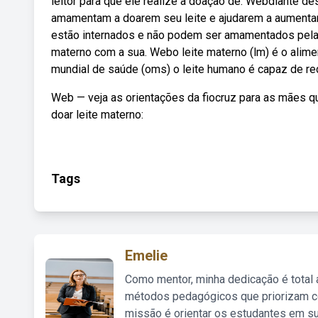
leitor para que ele realize a doação de. Webdiante de
amamentam a doarem seu leite e ajudarem a aumentar
estão internados e não podem ser amamentados pelas
materno com a sua. Webo leite materno (lm) é o alim
mundial de saúde (oms) o leite humano é capaz de re
Web — veja as orientações da fiocruz para as mães
doar leite materno:
Tags
Emelie
Como mentor, minha dedicação é total
métodos pedagógicos que priorizam co
missão é orientar os estudantes em su