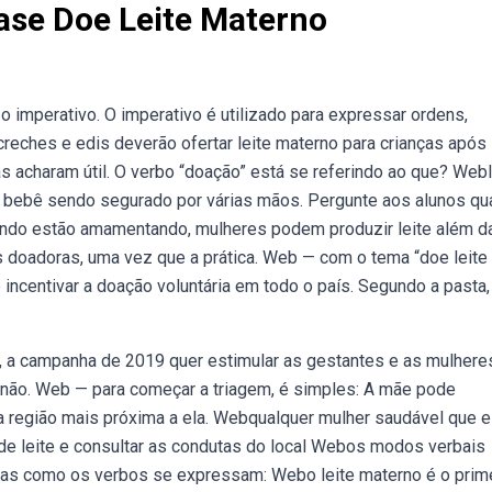
ase Doe Leite Materno
 imperativo. O imperativo é utilizado para expressar ordens,
creches e edis deverão ofertar leite materno para crianças após
s acharam útil. O verbo “doação” está se referindo ao que? Webl
 bebê sendo segurado por várias mãos. Pergunte aos alunos qua
ndo estão amamentando, mulheres podem produzir leite além d
 doadoras, uma vez que a prática. Web — com o tema “doe leite
é incentivar a doação voluntária em todo o país. Segundo a pasta
”, a campanha de 2019 quer estimular as gestantes e as mulhere
não. Web — para começar a triagem, é simples: A mãe pode
a região mais próxima a ela. Webqualquer mulher saudável que e
 de leite e consultar as condutas do local Webos modos verbais
eiras como os verbos se expressam: Webo leite materno é o prim