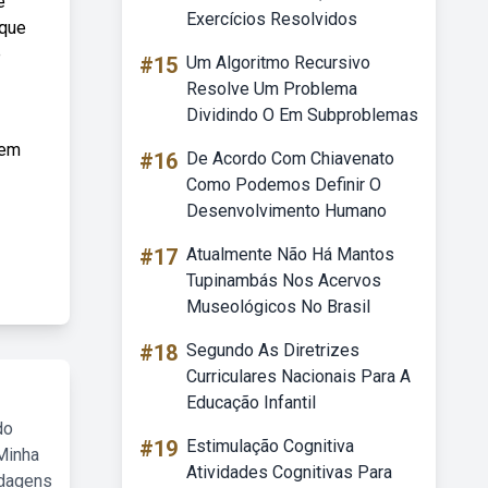
e
Exercícios Resolvidos
 que
e
#15
Um Algoritmo Recursivo
Resolve Um Problema
Dividindo O Em Subproblemas
 em
#16
De Acordo Com Chiavenato
Como Podemos Definir O
Desenvolvimento Humano
#17
Atualmente Não Há Mantos
Tupinambás Nos Acervos
Museológicos No Brasil
#18
Segundo As Diretrizes
Curriculares Nacionais Para A
Educação Infantil
do
#19
Estimulação Cognitiva
Minha
Atividades Cognitivas Para
rdagens