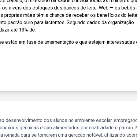
ste cenário, o ministério da saúde convida todas as mulheres qu
 os níveis dos estoques dos bancos de leite. Web — os bebês
 próprias mães têm a chance de receber os benefícios do leit
ento padrão ouro para lactentes. Segundo dados da organização
duzir até 13% de.
 que estão em fase de amamentação e que estejam interessadas
 ao desenvolvimento dos alunos no ambiente escolar, empregan
nexões genuínas e são alimentados por criatividade e paixão. 
a jornada para se tornarem uma geração notável, utilizando abo