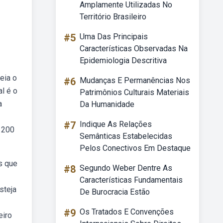
Amplamente Utilizadas No
Território Brasileiro
#5
Uma Das Principais
Características Observadas Na
Epidemiologia Descritiva
eia o
#6
Mudanças E Permanências Nos
l é o
Patrimônios Culturais Materiais
a
Da Humanidade
#7
Indique As Relações
, 200
Semânticas Estabelecidas
Pelos Conectivos Em Destaque
s que
#8
Segundo Weber Dentre As
Características Fundamentais
steja
De Burocracia Estão
#9
Os Tratados E Convenções
eiro