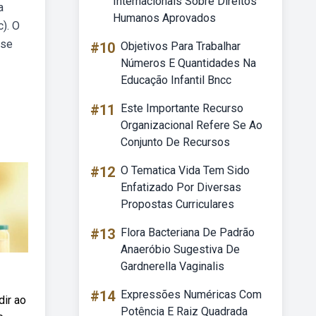
Internacionais Sobre Direitos
a
Humanos Aprovados
). O
 se
#10
Objetivos Para Trabalhar
Números E Quantidades Na
Educação Infantil Bncc
#11
Este Importante Recurso
Organizacional Refere Se Ao
Conjunto De Recursos
#12
O Tematica Vida Tem Sido
Enfatizado Por Diversas
Propostas Curriculares
#13
Flora Bacteriana De Padrão
Anaeróbio Sugestiva De
Gardnerella Vaginalis
#14
Expressões Numéricas Com
ir ao
Potência E Raiz Quadrada