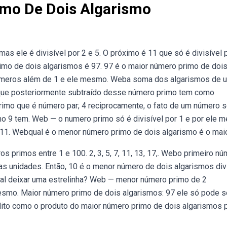
mo De Dois Algarismo
s ele é divisível por 2 e 5. O próximo é 11 que só é divisível 
mo de dois algarismos é 97. 97 é o maior número primo de doi
s números além de 1 e ele mesmo. Weba soma dos algarismos de 
que posteriormente subtraído desse número primo tem como
rimo que é número par; 4 reciprocamente, o fato de um número s
omo 9 tem. Web — o numero primo só é divisível por 1 e por ele
 11. Webqual é o menor número primo de dois algarismo é o mai
primos entre 1 e 100. 2, 3, 5, 7, 11, 13, 17,. Webo primeiro n
as unidades. Então, 10 é o menor número de dois algarismos div
 tal deixar uma estrelinha? Web — menor número primo de 2
mesmo. Maior número primo de dois algarismos: 97 ele só pode s
édito como o produto do maior número primo de dois algarismos 