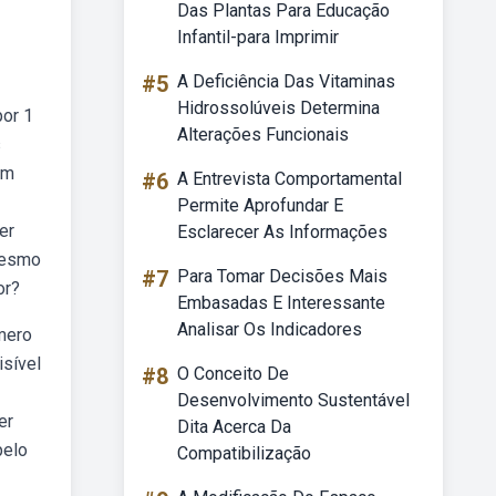
Das Plantas Para Educação
Infantil-para Imprimir
#5
A Deficiência Das Vitaminas
Hidrossolúveis Determina
por 1
Alterações Funcionais
s
um
#6
A Entrevista Comportamental
Permite Aprofundar E
er
Esclarecer As Informações
 mesmo
#7
Para Tomar Decisões Mais
or?
Embasadas E Interessante
Analisar Os Indicadores
úmero
isível
#8
O Conceito De
Desenvolvimento Sustentável
er
Dita Acerca Da
pelo
Compatibilização