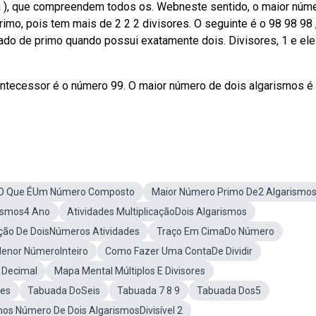
in ), que compreendem todos os. Webneste sentido, o maior núm
rimo, pois tem mais de 2 2 2 divisores. O seguinte é o 98 98 98
 de primo quando possui exatamente dois. Divisores, 1 e ele
ntecessor é o número 99. O maior número de dois algarismos é 
O Que ÉUm Número Composto
Maior Número Primo De2 Algarismo
ismos4 Ano
Atividades MultiplicaçãoDois Algarismos
ação De DoisNúmeros Atividades
Traço Em CimaDo Número
enor NúmeroInteiro
Como Fazer Uma ContaDe Dividir
 Decimal
Mapa Mental Múltiplos E Divisores
res
Tabuada DoSeis
Tabuada 7 8 9
Tabuada Dos5
os Número De Dois AlgarismosDivisível 2