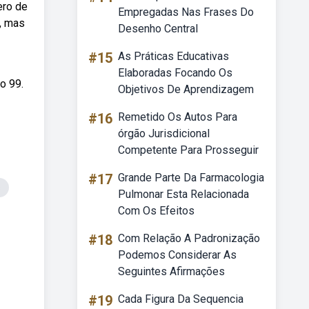
ero de
Empregadas Nas Frases Do
 , mas
Desenho Central
#15
As Práticas Educativas
Elaboradas Focando Os
o 99.
Objetivos De Aprendizagem
#16
Remetido Os Autos Para
órgão Jurisdicional
Competente Para Prosseguir
#17
Grande Parte Da Farmacologia
s
Pulmonar Esta Relacionada
Com Os Efeitos
#18
Com Relação A Padronização
Podemos Considerar As
Seguintes Afirmações
#19
Cada Figura Da Sequencia