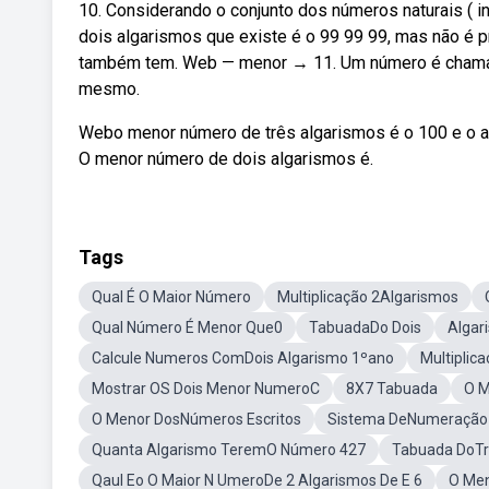
10. Considerando o conjunto dos números naturais ( 
dois algarismos que existe é o 99 99 99, mas não é p
também tem. Web — menor → 11. Um número é chamado
mesmo.
Webo menor número de três algarismos é o 100 e o a
O menor número de dois algarismos é.
Tags
Qual É O Maior Número
Multiplicação 2Algarismos
Qual Número É Menor Que0
TabuadaDo Dois
Algar
Calcule Numeros ComDois Algarismo 1ºano
Multiplic
Mostrar OS Dois Menor NumeroC
8X7 Tabuada
O M
O Menor DosNúmeros Escritos
Sistema DeNumeração
Quanta Algarismo TeremO Número 427
Tabuada DoT
Qaul Eo O Maior N UmeroDe 2 Algarismos De E 6
O Men