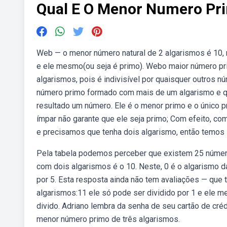
Qual E O Menor Numero Pri
Web — o menor número natural de 2 algarismos é 10, ma
e ele mesmo(ou seja é primo). Webo maior número pri
algarismos, pois é indivisível por quaisquer outro
número primo formado com mais de um algarismo e 
resultado um número. Ele é o menor primo e o único p
ímpar não garante que ele seja primo; Com efeito, c
e precisamos que tenha dois algarismo, então temos
Pela tabela podemos perceber que existem 25 números 
com dois algarismos é o 10. Neste, 0 é o algarismo d
por 5. Esta resposta ainda não tem avaliações — que
algarismos:11 ele só pode ser dividido por 1 e ele 
divido. Adriano lembra da senha de seu cartão de cr
menor número primo de três algarismos.