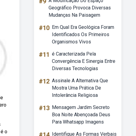
#9
A Modificação Do Espaço
Geográfico Provoca Diversas
Mudanças Na Paisagem
#10
Em Qual Era Geológica Foram
Identificados Os Primeiros
Organismos Vivos
#11
é Caracterizada Pela
Convergência E Sinergia Entre
Diversas Tecnologias
#12
Assinale A Alternativa Que
Mostra Uma Prática De
Intolerância Religiosa
de
ero
#13
Mensagem Jardim Secreto
Boa Noite Abençoada Deus
Para Whatsapp Imagens
s
 é o
#14
Identifique As Formas Verbais