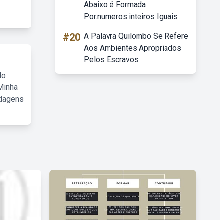
Abaixo é Formada
Por.numeros.inteiros Iguais
#20
A Palavra Quilombo Se Refere
Aos Ambientes Apropriados
Pelos Escravos
do
Minha
rdagens