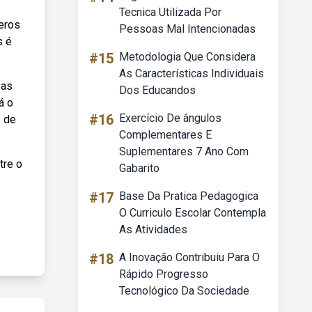
Tecnica Utilizada Por
eros
Pessoas Mal Intencionadas
s é
#15
Metodologia Que Considera
As Características Individuais
 as
Dos Educandos
á o
#16
Exercício De ângulos
o de
Complementares E
Suplementares 7 Ano Com
tre o
Gabarito
#17
Base Da Pratica Pedagogica
O Curriculo Escolar Contempla
As Atividades
#18
A Inovação Contribuiu Para O
Rápido Progresso
Tecnológico Da Sociedade