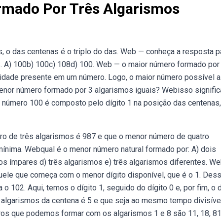
rmado Por Três Algarismos
 o das centenas é o triplo do das. Web — conheça a resposta p
. A) 100b) 100c) 108d) 100. Web — o maior número formado por 
nidade presente em um número. Logo, o maior número possível a
menor número formado por 3 algarismos iguais? Webisso signific
 número 100 é composto pelo dígito 1 na posição das centenas,
ero de três algarismos é 987 e que o menor número de quatro
ínima. Webqual é o menor número natural formado por: A) dois
os ímpares d) três algarismos e) três algarismos diferentes. W
uele que começa com o menor dígito disponível, que é o 1. Des
 102. Aqui, temos o dígito 1, seguido do dígito 0 e, por fim, o d
 algarismos da centena é 5 e que seja ao mesmo tempo divisíve
os que podemos formar com os algarismos 1 e 8 são 11, 18, 81