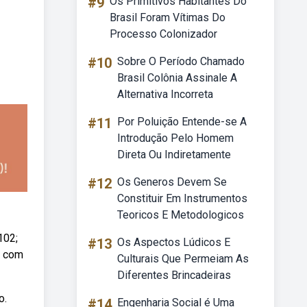
#9
Os Primitivos Habitantes Do
Brasil Foram Vítimas Do
Processo Colonizador
#10
Sobre O Período Chamado
Brasil Colônia Assinale A
Alternativa Incorreta
#11
Por Poluição Entende-se A
Introdução Pelo Homem
Direta Ou Indiretamente
#12
Os Generos Devem Se
Constituir Em Instrumentos
Teoricos E Metodologicos
102;
#13
Os Aspectos Lúdicos E
l com
Culturais Que Permeiam As
Diferentes Brincadeiras
o.
#14
Engenharia Social é Uma