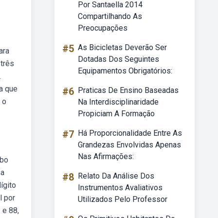
Por Santaella 2014
Compartilhando As
Preocupações
#5
As Bicicletas Deverão Ser
ara
Dotadas Dos Seguintes
três
Equipamentos Obrigatórios:
.
a que
#6
Praticas De Ensino Baseadas
 o
Na Interdisciplinaridade
Propiciam A Formação
#7
Há Proporcionalidade Entre As
Grandezas Envolvidas Apenas
Nas Afirmações:
ebo
sa
#8
Relato Da Análise Dos
ígito
Instrumentos Avaliativos
l por
Utilizados Pelo Professor
 e 88,