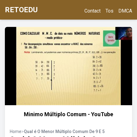
RETOEDU
Contact
Tos
DMCA
Minimo Múltiplo Comum - YouTube
Home
>
Qual é O Menor Múltiplo Comum De 9 E 5