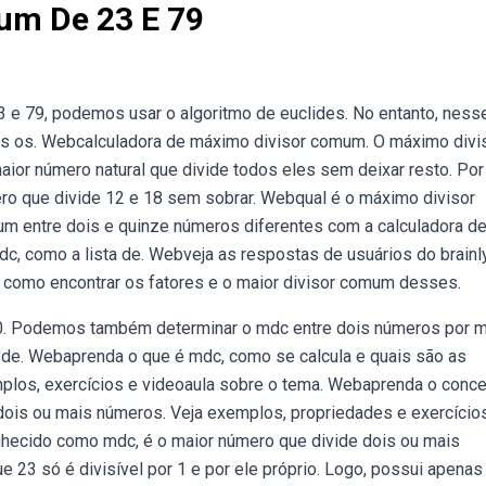
um De 23 E 79
 e 79, podemos usar o algoritmo de euclides. No entanto, ness
s os. Webcalculadora de máximo divisor comum. O máximo divi
ior número natural que divide todos eles sem deixar resto. Por
ero que divide 12 e 18 sem sobrar. Webqual é o máximo divisor
m entre dois e quinze números diferentes com a calculadora d
c, como a lista de. Webveja as respostas de usuários do brainl
a como encontrar os fatores e o maior divisor comum desses.
0. Podemos também determinar o mdc entre dois números por 
de. Webaprenda o que é mdc, como se calcula e quais são as
plos, exercícios e videoaula sobre o tema. Webaprenda o conce
 dois ou mais números. Veja exemplos, propriedades e exercício
hecido como mdc, é o maior número que divide dois ou mais
23 só é divisível por 1 e por ele próprio. Logo, possui apenas