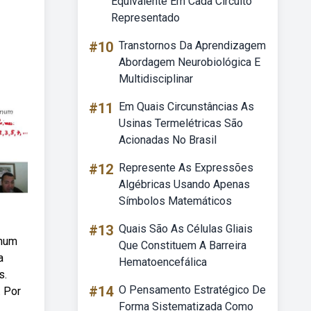
Equivalente Em Cada Circuito
Representado
#10
Transtornos Da Aprendizagem
Abordagem Neurobiológica E
Multidisciplinar
#11
Em Quais Circunstâncias As
Usinas Termelétricas São
Acionadas No Brasil
#12
Represente As Expressões
Algébricas Usando Apenas
Símbolos Matemáticos
#13
Quais São As Células Gliais
omum
Que Constituem A Barreira
a
Hematoencefálica
s.
#14
O Pensamento Estratégico De
. Por
Forma Sistematizada Como