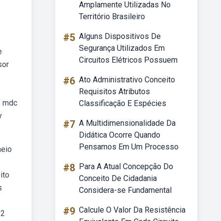
Amplamente Utilizadas No
Território Brasileiro
#5
Alguns Dispositivos De
Segurança Utilizados Em
e
Circuitos Elétricos Possuem
sor
#6
Ato Administrativo Conceito
Requisitos Atributos
e mdc
Classificação E Espécies
y
#7
A Multidimensionalidade Da
Didática Ocorre Quando
Pensamos Em Um Processo
meio
#8
Para A Atual Concepção Do
ito
Conceito De Cidadania
s
Considera-se Fundamental
#9
Calcule O Valor Da Resistência
 2