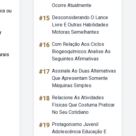
Ocorre Atualmente
ois ou
#15
Desconsiderando O Lance
Livre E Outras Habilidades
o
Motoras Semelhantes
r
#16
Com Relação Aos Ciclos
Biogeoquímicos Analise As
urais
Seguintes Afirmativas
#17
Assinale As Duas Alternativas
Que Apresentam Somente
Máquinas Simples.
#18
Relacione As Atividades
Físicas Que Costuma Praticar
No Seu Cotidiano
#19
Protagonismo Juvenil
Adolescência Educação E