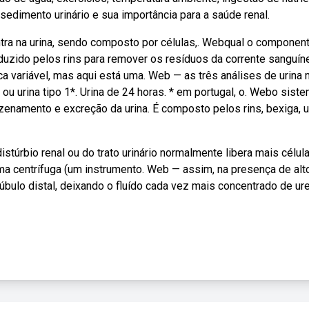
 sedimento urinário e sua importância para a saúde renal.
ntra na urina, sendo composto por células,. Webqual o componen
duzido pelos rins para remover os resíduos da corrente sanguín
 variável, mas aqui está uma. Web — as três análises de urina 
 urina tipo 1*. Urina de 24 horas. * em portugal, o. Webo sist
zenamento e excreção da urina. É composto pelos rins, bexiga, u
úrbio renal ou do trato urinário normalmente libera mais célula
ma centrífuga (um instrumento. Web — assim, na presença de alt
úbulo distal, deixando o fluído cada vez mais concentrado de ure