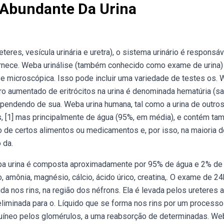
 Abundante Da Urina
teres, vesícula urinária e uretra), o sistema urinário é responsáv
fornece. Weba urinálise (também conhecido como exame de urina)
a e microscópica. Isso pode incluir uma variedade de testes os.
o aumentado de eritrócitos na urina é denominada hematúria (s
ependendo de sua. Weba urina humana, tal como a urina de outro
, [1] mas principalmente de água (95%, em média), e contém ta
o de certos alimentos ou medicamentos e, por isso, na maioria 
 da.
a urina é composta aproximadamente por 95% de água e 2% de 
 amônia, magnésio, cálcio, ácido úrico, creatina,. O exame de 24
 nos rins, na região dos néfrons. Ela é levada pelos ureteres a
liminada para o. Líquido que se forma nos rins por um processo
uíneo pelos glomérulos, a uma reabsorção de determinadas. W