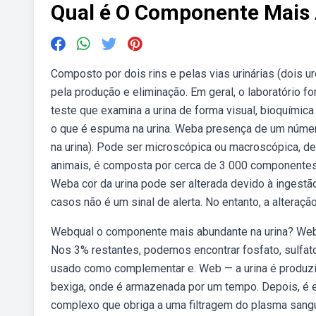
Qual é O Componente Mais
Composto por dois rins e pelas vias urinárias (dois ure
pela produção e eliminação. Em geral, o laboratório 
teste que examina a urina de forma visual, bioquímic
o que é espuma na urina. Weba presença de um númer
na urina). Pode ser microscópica ou macroscópica, d
animais, é composta por cerca de 3 000 componentes
Weba cor da urina pode ser alterada devido à ingestã
casos não é um sinal de alerta. No entanto, a alteração
Webqual o componente mais abundante na urina? Web
Nos 3% restantes, podemos encontrar fosfato, sulfato,
usado como complementar e. Web — a urina é produzida
bexiga, onde é armazenada por um tempo. Depois, é e
complexo que obriga a uma filtragem do plasma sang