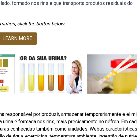
relado, formado nos rins e que transporta produtos residuais do
mation, click the button below.
LEARN MORE
ema responsável por produzir, armazenar temporariamente e elimi
 urina é formada nos rins, mais precisamente no néfron. Em cad
turas conhecidas também como unidades. Webas características
o de água, exercícios, temperatura ambiente, ingestão de nutri