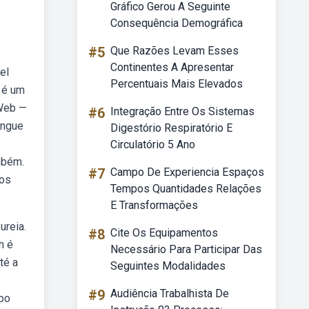
Gráfico Gerou A Seguinte
Consequência Demográfica
#5
Que Razões Levam Esses
Continentes A Apresentar
el
Percentuais Mais Elevados
 é um
 Web —
#6
Integração Entre Os Sistemas
angue
Digestório Respiratório E
s
Circulatório 5 Ano
mbém.
#7
Campo De Experiencia Espaços
dos
Tempos Quantidades Relações
E Transformações
ureia.
#8
Cite Os Equipamentos
h é
Necessário Para Participar Das
té a
Seguintes Modalidades
#9
Audiência Trabalhista De
ebo