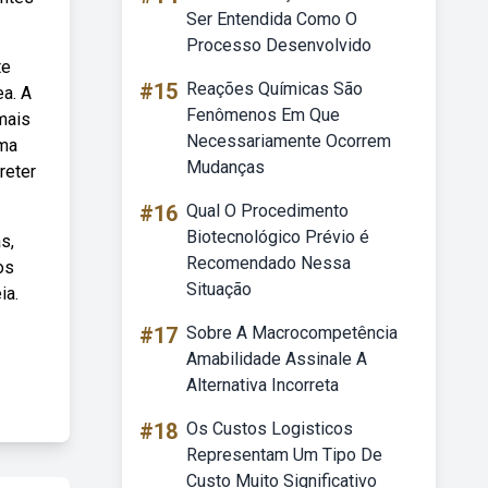
Ser Entendida Como O
Processo Desenvolvido
te
#15
Reações Químicas São
ea. A
Fenômenos Em Que
mais
Necessariamente Ocorrem
ema
Mudanças
reter
#16
Qual O Procedimento
Biotecnológico Prévio é
s,
Recomendado Nessa
os
Situação
ia.
#17
Sobre A Macrocompetência
Amabilidade Assinale A
Alternativa Incorreta
#18
Os Custos Logisticos
Representam Um Tipo De
Custo Muito Significativo