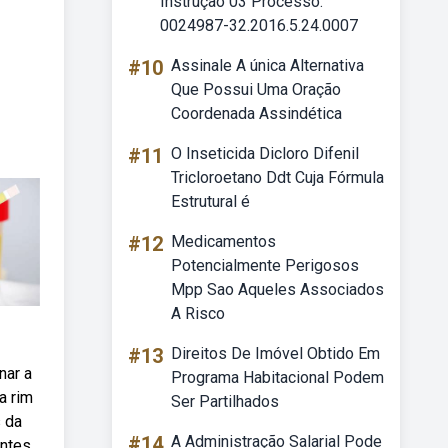
Instrução 03 Processo:
0024987-32.2016.5.24.0007
#10
Assinale A única Alternativa
Que Possui Uma Oração
Coordenada Assindética
#11
O Inseticida Dicloro Difenil
Tricloroetano Ddt Cuja Fórmula
Estrutural é
#12
Medicamentos
Potencialmente Perigosos
Mpp Sao Aqueles Associados
A Risco
#13
Direitos De Imóvel Obtido Em
nar a
Programa Habitacional Podem
a rim
Ser Partilhados
 da
#14
A Administração Salarial Pode
entes