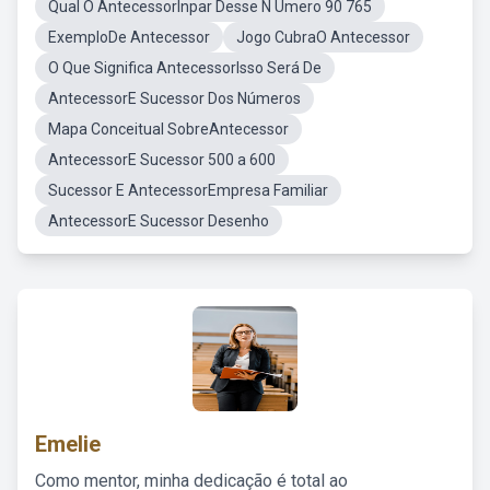
Qual O AntecessorInpar Desse N Umero 90 765
ExemploDe Antecessor
Jogo CubraO Antecessor
O Que Significa AntecessorIsso Será De
AntecessorE Sucessor Dos Números
Mapa Conceitual SobreAntecessor
AntecessorE Sucessor 500 a 600
Sucessor E AntecessorEmpresa Familiar
AntecessorE Sucessor Desenho
Emelie
Como mentor, minha dedicação é total ao