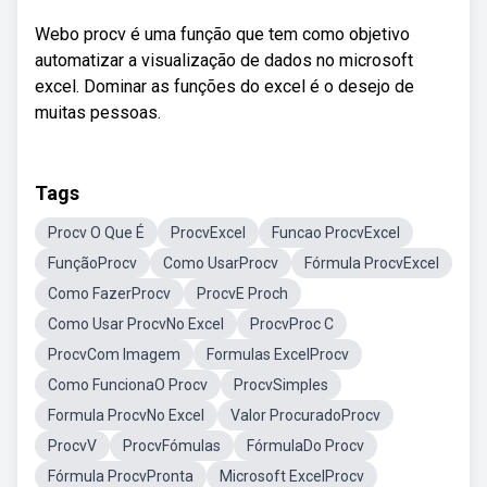
Webo procv é uma função que tem como objetivo
automatizar a visualização de dados no microsoft
excel. Dominar as funções do excel é o desejo de
muitas pessoas.
Tags
Procv O Que É
ProcvExcel
Funcao ProcvExcel
FunçãoProcv
Como UsarProcv
Fórmula ProcvExcel
Como FazerProcv
ProcvE Proch
Como Usar ProcvNo Excel
ProcvProc C
ProcvCom Imagem
Formulas ExcelProcv
Como FuncionaO Procv
ProcvSimples
Formula ProcvNo Excel
Valor ProcuradoProcv
ProcvV
ProcvFómulas
FórmulaDo Procv
Fórmula ProcvPronta
Microsoft ExcelProcv