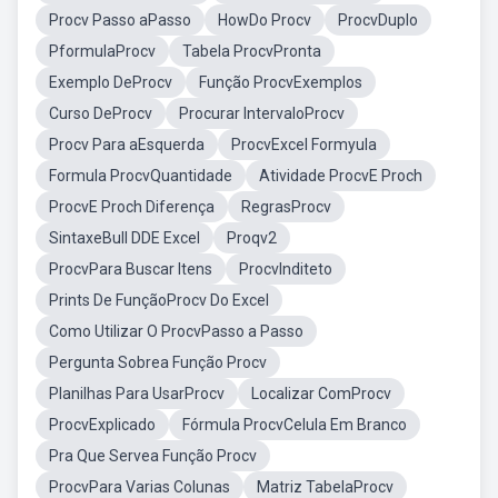
Procv Passo aPasso
HowDo Procv
ProcvDuplo
PformulaProcv
Tabela ProcvPronta
Exemplo DeProcv
Função ProcvExemplos
Curso DeProcv
Procurar IntervaloProcv
Procv Para aEsquerda
ProcvExcel Formyula
Formula ProcvQuantidade
Atividade ProcvE Proch
ProcvE Proch Diferença
RegrasProcv
SintaxeBull DDE Excel
Proqv2
ProcvPara Buscar Itens
ProcvInditeto
Prints De FunçãoProcv Do Excel
Como Utilizar O ProcvPasso a Passo
Pergunta Sobrea Função Procv
Planilhas Para UsarProcv
Localizar ComProcv
ProcvExplicado
Fórmula ProcvCelula Em Branco
Pra Que Servea Função Procv
ProcvPara Varias Colunas
Matriz TabelaProcv