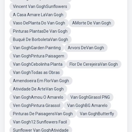
Vincent Van GoghSunflowers
A Casa Amare LaVan Gogh
Vaso DePlanta Do Van Gogh
AMorte De Van Gogh
Pinturas PlantasDe Van Gogh
Buquê De BorboletaVan Gogh
Van GoghGarden Painting
Arvors DeVan Gogh
Van GoghPintura Paisagem
Van GoghCebolinha Planta
Flor De CerejeiraVan Gogh
Van GoghTodas as Obras
Amendoeira Em FlorVan Gogh
Atividade De ArteVan Gogh
Van GoghAmou O Amarelo
Van GoghGirasol PNG
Ven GoghPintura Girassol
Van GoghBG Amarelo
Pinturas De PaisagensVan Gogh
Van GoghButterfly
Van Gogh12 Sunflowers Facil
Sunflower Van GoghAtividade