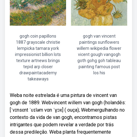
gogh coin papillons
gogh van vincent
1887 grayscale christie
paintings sunflowers
lempicka tamara york
willem wikipedia flower
impressionist billion lots
vicent gough vangogh
texture artnews brings
goth gohg goh tableau
tepid arp closer
painting famous post
drawpaintacademy
los his
takeaways
Weba noite estrelada é uma pintura de vincent van
gogh de 1889. Webvincent willem van gogh (holandês:
[ˈvɪnsɛnt ˈʋɪləm vɑn ˈɣɔx] ( ouça); Webmergulhando no
contexto da vida de van gogh, encontramos pistas
intrigantes que podem revelar a verdade por trás
dessa predileção. Weba planta frequentemente