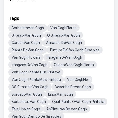
Tags
BorboletaVan Gogh
Van GoghFlores
GirassolVan Gogh
O GirassolVan Gogh
GardenVan Gogh
Amarelo DeVan Gogh
Planta DoVan Gogh
Pintura DeVan Gogh Girasoles
Van GoghFlowers
Imagem DeVan Gogh
Imagens DeVan Gogh
QuadroVan Gogh Planta
Van Gogh Planta Que Pintava
Van Gogh PlantaMais Pintada
Van GoghFlor
OS GirassoisVan Gogh
Desenho DeVan Gogh
BordadoVan Gogh
LiriosVan Gogh
BorboletasVan Gogh
Qual Planta OVan Gogh Pintava
Tela LisVan Gogh
AsPinturas De Van Gogh
Van GoghCampo De Girasoles