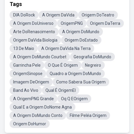
Tags
DIA DoRock
A Origem DaVida
Origem DoTeatro
A Origem DoUniverso
OrigemPNG
Origem DaTerra
Arte DoRenascimento
A Origem DoMundo
Origem DaVida Biologia
Origem DoEstado
13 De Maio
A Origem DaVida Na Terra
A Origem DoMundo Courbet
Geografia DoMundo
Garrincha Pele
O Que É Origem
Negreiro
OrigemSinopse
Quadro a Origem DoMundo
Imagem DeOrigem
Como Sabera Sua Origem
Band Ao Vivo
Qual É OrigemEl
A OrigemPNG Grande
Oq Q EOrigem
Qual E a Origem DoNome Agna
A Origem DoMundo Conto
Filme Peléa Origem
Origem DoHumor