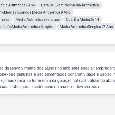
édia Aritmética7 Ano
Lista De ExercíciosMédia Aritmética
Problemas Usandoa Média Aritmética 9 Ano
imples
Média AritméticaExercícios
Qual É a MédiaDe 14
tão DeMédia Aritmética Simples
Média AritméticaSimples 7º Ano
 ao desenvolvimento dos alunos no ambiente escolar, empregan
nexões genuínas e são alimentados por criatividade e paixão. 
a jornada para se tornarem uma geração notável, utilizando abo
ipais instituições acadêmicas do mundo - dsw.aau.edu.et.