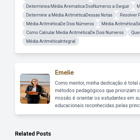
Determinea Média Arematica DosNumeros a Swguir
M
Determine a Média AritméticaDessas Notas
Resolver 
Média AritméticaDe Dois Números
Média AritméticaS
Como Calcular Media AritméticaDe Dois Numeros
Ques
Média AritméticaIntegral
Emelie
Como mentor, minha dedicação é total
métodos pedagógicos que priorizam co
missão é orientar os estudantes em su
educacionais reconhecidas pelas princ
Related Posts