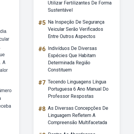
Utilizar Fertilizantes De Forma
Sustentável
#5
Na Inspeção De Segurança
Veicular Serão Verificados
dia.
Entre Outros Aspectos
cular
.
#6
Indivíduos De Diversas
que
Espécies Que Habitam
. A
Determinada Região
Constituem
alor
#7
Tecendo Linguagens Língua
Portuguesa 6 Ano Manual Do
número
Professor Respostas
a
Receba
#8
As Diversas Concepções De
Linguagem Refletem A
Compreensão Multifacetada