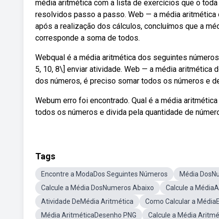
média aritmética com a lista de exercícios que o tod
resolvidos passo a passo. Web — a média aritmética 
após a realização dos cálculos, concluímos que a méd
corresponde a soma de todos.
Webqual é a média aritmética dos seguintes números? Q
5, 10, 8\] enviar atividade. Web — a média aritmética d
dos números, é preciso somar todos os números e depo
Webum erro foi encontrado. Qual é a média aritmética 
todos os números e divida pela quantidade de númer
Tags
Encontre a ModaDos Seguintes Números
Média DosN
Calcule a Média DosNumeros Abaixo
Calcule a Média
Atividade DeMédia Aritmética
Como Calcular a Média
Média AritméticaDesenho PNG
Calcule a Média Aritm