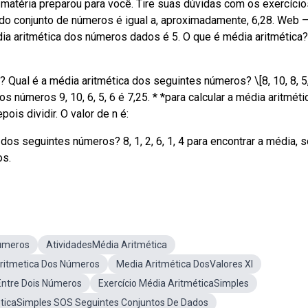
a matéria preparou para você. Tire suas dúvidas com os exercício
do conjunto de números é igual a, aproximadamente, 6,28. Web 
ia aritmética dos números dados é 5. O que é média aritmética?
ual é a média aritmética dos seguintes números? \[8, 10, 8, 5, 
os números 9, 10, 6, 5, 6 é 7,25. * *para calcular a média aritméti
is dividir. O valor de n é:
dos seguintes números? 8, 1, 2, 6, 1, 4 para encontrar a média,
os.
umeros
AtividadesMédia Aritmética
Aritmetica Dos Números
Media Aritmética DosValores XI
Entre Dois Números
Exercício Média AritméticaSimples
éticaSimples SOS Seguintes Conjuntos De Dados