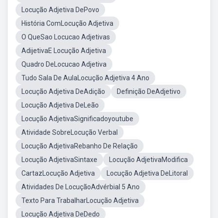
Locução Adjetiva DePovo
História ComLocução Adjetiva
O QueSao Locucao Adjetivas
AdijetivaE Locução Adjetiva
Quadro DeLocucao Adjetiva
Tudo Sala De AulaLocução Adjetiva 4 Ano
Locução Adjetiva DeAdição
Definição DeAdjetivo
Locução Adjetiva DeLeão
Locução AdjetivaSignificadoyoutube
Atividade SobreLocução Verbal
Locução AdjetivaRebanho De Relação
Locução AdjetivaSintaxe
Locução AdjetivaModifica
CartazLocução Adjetiva
Locução Adjetiva DeLitoral
Atividades De LocuçãoAdvérbial 5 Ano
Texto Para TrabalharLocução Adjetiva
Locução Adjetiva DeDedo