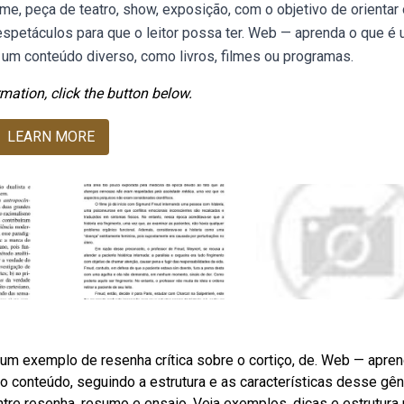
ilme, peça de teatro, show, exposição, com o objetivo de orientar
e espetáculos para que o leitor possa ter. Web — aprenda o que é
ia um conteúdo diverso, como livros, filmes ou programas.
mation, click the button below.
LEARN MORE
er um exemplo de resenha crítica sobre o cortiço, de. Web — apre
tro conteúdo, seguindo a estrutura e as características desse gê
ntre resenha, resumo e ensaio. Veja exemplos, dicas e estrutura 