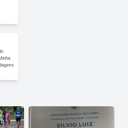
do
Minha
rdagens