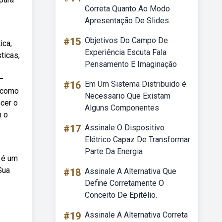
Correta Quanto Ao Modo
Apresentação De Slides.
#15
Objetivos Do Campo De
ica,
Experiência Escuta Fala
ticas,
Pensamento E Imaginação
—
#16
Em Um Sistema Distribuido é
m como
Necessario Que Existam
ecer o
Alguns Componentes
m o
#17
Assinale O Dispositivo
Elétrico Capaz De Transformar
Parte Da Energia
a é um
Sua
#18
Assinale A Alternativa Que
Define Corretamente O
Conceito De Epitélio.
#19
Assinale A Alternativa Correta