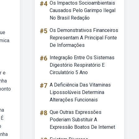
#4
Os Impactos Socioambientais
Causados Pelo Garimpo Ilegal
No Brasil Redação
#5
Os Demonstrativos Financeiros
que
Representam A Principal Fonte
mica.
De Informações
#6
Integração Entre Os Sistemas
Digestório Respiratório E
Circulatório 5 Ano
r e
enha
#7
A Deficiência Das Vitaminas
 ponto
Lipossolúveis Determina
Alterações Funcionais
ma
#8
Que Outras Expressões
 É
Poderiam Substituir A
o
Expressão Boatos De Internet
enha