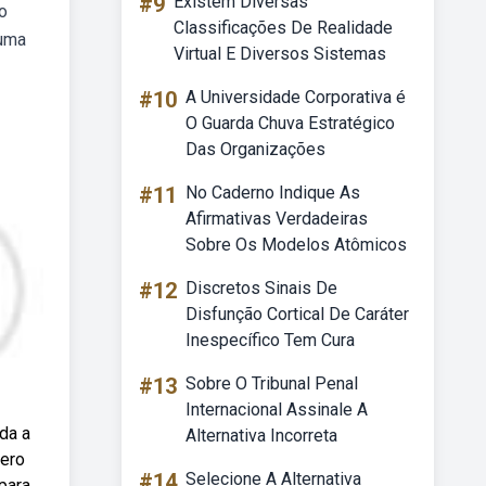
#9
Existem Diversas
 o
Classificações De Realidade
 uma
Virtual E Diversos Sistemas
#10
A Universidade Corporativa é
O Guarda Chuva Estratégico
Das Organizações
#11
No Caderno Indique As
Afirmativas Verdadeiras
Sobre Os Modelos Atômicos
#12
Discretos Sinais De
Disfunção Cortical De Caráter
Inespecífico Tem Cura
#13
Sobre O Tribunal Penal
Internacional Assinale A
nda a
Alternativa Incorreta
nero
#14
Selecione A Alternativa
para