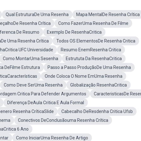
Qual EstruturaDe Uma Resenha
Mapa MentalDe Resenha Crítica
eçalhoDe Resenha Crítica
Como FazerUma Resenha De Filme
Diferenca De Resumo
Exemplo De ResenhaCritica
raDe Uma Resenha Crítica
Todos OS ElementosDe Resenha Critica
haCritica UFC Universidade
Resumo EnemResenha Critica
Como MontarUma Sesenha
Estrututa Da ResenhaCritica
ca DeFilme Estrutura
Passo a Passo ProduçãoDe Uma Resenha
ticaCaracterísticas
Onde Coloca O Nome EmUma Resenha
Como Deve SerUma Resenha
Globalização ResenhaCritica
rdagem Critica Para Defender Argumentos
CaracteristicasDe Res
Diferença DeAula Critica E Aula Formal
enero Resenha CríticaSlide
Cabecalho DeResdenha Critica Ufsb
inema
Conectivos DeConclusãouma Resenha Crítica
aCritica 6 Ano
ntar
Como IniciarUma Resenha De Artigo