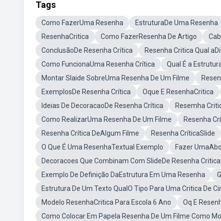
Tags
Como FazerUma Resenha
EstruturaDe Uma Resenha
ResenhaCritica
Como FazerResenha De Artigo
Cab
ConclusãoDe Resenha Crítica
Resenha Critica Qual a
Como FuncionaUma Resenha Crítica
Qual É a Estrutu
Montar Slaide SobreUma Resenha De Um Filme
Resen
ExemplosDe Resenha Crítica
Oque E ResenhaCritica
Ideias De DecoracaoDe Resenha Crítica
Resemha Criti
Como RealizarUma Resenha De Um Filme
Resenha Crí
Resenha Crítica DeAlgum Filme
Resenha CríticaSlide
O Que É Uma ResenhaTextual Exemplo
Fazer UmaAbo
Decoracoes Que Combinam Com SlideDe Resenha Critica
Exemplo De Definição DaEstrutura Em Uma Resenha
G
Estrutura De Um Texto QualO Tipo Para Uma Critica De C
Modelo ResenhaCritica Para Escola 6 Ano
Oq E Resenh
Como Colocar Em Papela Resenha De Um Filme Como Mo