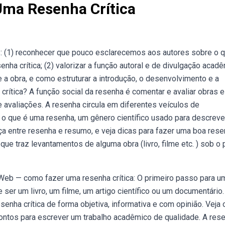
Uma Resenha Crítica
 (1) reconhecer que pouco esclarecemos aos autores sobre o 
nha crítica; (2) valorizar a função autoral e de divulgação acadê
 a obra, e como estruturar a introdução, o desenvolvimento e a
crítica? A função social da resenha é comentar e avaliar obras e
 avaliações. A resenha circula em diferentes veículos de
 o que é uma resenha, um gênero científico usado para descreve
nça entre resenha e resumo, e veja dicas para fazer uma boa res
que traz levantamentos de alguma obra (livro, filme etc. ) sob o
 Web — como fazer uma resenha crítica: O primeiro passo para u
e ser um livro, um filme, um artigo científico ou um documentário.
nha crítica de forma objetiva, informativa e com opinião. Veja 
ontos para escrever um trabalho acadêmico de qualidade. A res