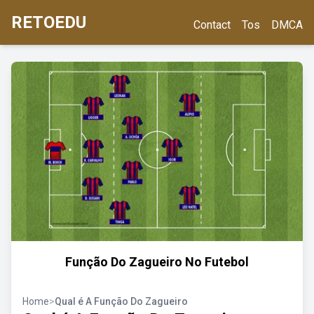
RETOEDU
Contact
Tos
DMCA
Função Do Zagueiro No Futebol
Home
>
Qual é A Função Do Zagueiro