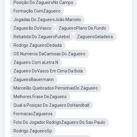
Posição Do ZagueiroNo Campo
Formação ComZagueiro
Jogadas Do ZagueiroJoão Marcelo
Zagueirão DoVasco
ZagueiroPlano De Fundo
Rebatida Do ZagueiroFutebol
ZagueiroGeladeira
Rodrigo ZagueiroDedada
OS Numeros DaCamisas Do Zagueiro
Zagueiro Com aLetra N
Zagueiro DoVasco Em Cima Da Bola
ZagueiroBauermann
Marcelão Quebrados PerninhasDo Zagueiro
Melhores Frase DeZagueiro
Qual a Posiçao Do Zagueiro DoHandball
FormacaoZagueiros
Foto Do Jogador RodrigoZagueiro Do Sao Paulo
Rodrigo ZagueiroSp