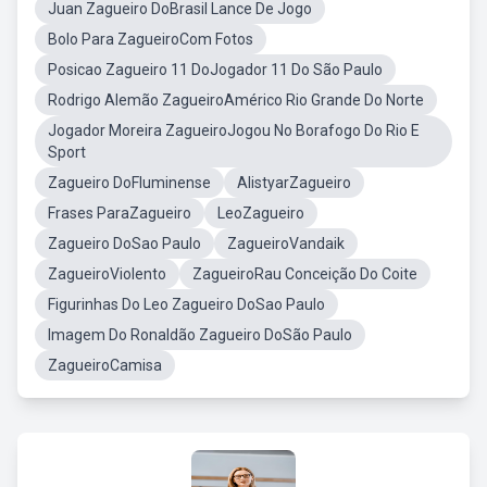
Juan Zagueiro DoBrasil Lance De Jogo
Bolo Para ZagueiroCom Fotos
Posicao Zagueiro 11 DoJogador 11 Do São Paulo
Rodrigo Alemão ZagueiroAmérico Rio Grande Do Norte
Jogador Moreira ZagueiroJogou No Borafogo Do Rio E
Sport
Zagueiro DoFluminense
AlistyarZagueiro
Frases ParaZagueiro
LeoZagueiro
Zagueiro DoSao Paulo
ZagueiroVandaik
ZagueiroViolento
ZagueiroRau Conceição Do Coite
Figurinhas Do Leo Zagueiro DoSao Paulo
Imagem Do Ronaldão Zagueiro DoSão Paulo
ZagueiroCamisa