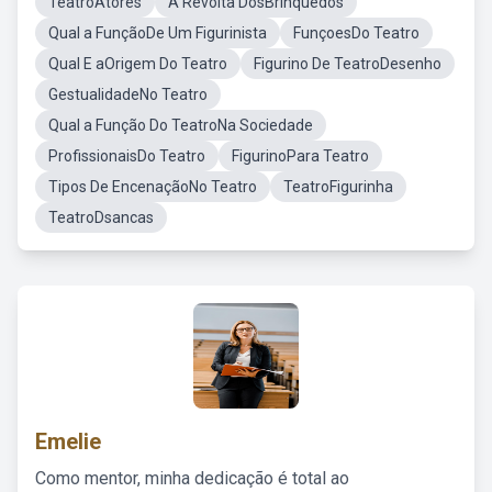
TeatroAtores
A Revolta DosBrinquedos
Qual a FunçãoDe Um Figurinista
FunçoesDo Teatro
Qual E aOrigem Do Teatro
Figurino De TeatroDesenho
GestualidadeNo Teatro
Qual a Função Do TeatroNa Sociedade
ProfissionaisDo Teatro
FigurinoPara Teatro
Tipos De EncenaçãoNo Teatro
TeatroFigurinha
TeatroDsancas
Emelie
Como mentor, minha dedicação é total ao