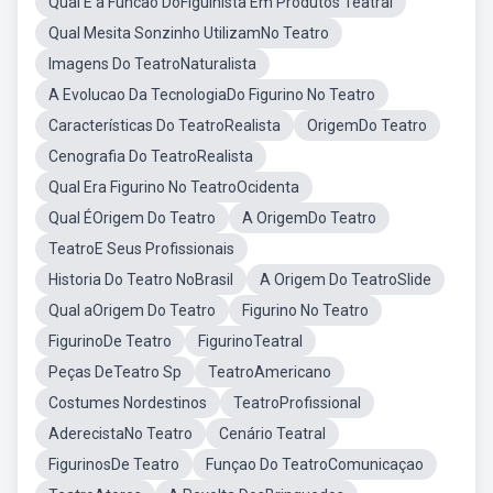
Qual E a Funcao DoFiguinista Em Produtos Teatral
Qual Mesita Sonzinho UtilizamNo Teatro
Imagens Do TeatroNaturalista
A Evolucao Da TecnologiaDo Figurino No Teatro
Características Do TeatroRealista
OrigemDo Teatro
Cenografia Do TeatroRealista
Qual Era Figurino No TeatroOcidenta
Qual ÉOrigem Do Teatro
A OrigemDo Teatro
TeatroE Seus Profissionais
Historia Do Teatro NoBrasil
A Origem Do TeatroSlide
Qual aOrigem Do Teatro
Figurino No Teatro
FigurinoDe Teatro
FigurinoTeatral
Peças DeTeatro Sp
TeatroAmericano
Costumes Nordestinos
TeatroProfissional
AderecistaNo Teatro
Cenário Teatral
FigurinosDe Teatro
Funçao Do TeatroComunicaçao