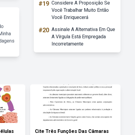
#19
Considere A Proposição Se
Você Trabalhar Muito Então
Você Enriquecerá
do
#20
Assinale A Alternativa Em Que
Minha
A Vírgula Está Empregada
rdagens
Incorretamente
élulas
Cite Três Funções Das Câmaras