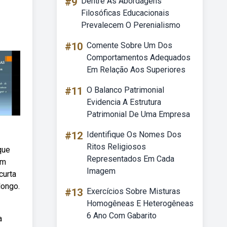
#9
Dentre As Abordagens
Filosóficas Educacionais
Prevalecem O Perenialismo
#10
Comente Sobre Um Dos
Comportamentos Adequados
Em Relação Aos Superiores
#11
O Balanco Patrimonial
Evidencia A Estrutura
Patrimonial De Uma Empresa
#12
Identifique Os Nomes Dos
Ritos Religiosos
que
Representados Em Cada
em
Imagem
curta
longo.
#13
Exercícios Sobre Misturas
Homogêneas E Heterogêneas
6 Ano Com Gabarito
a