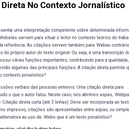
 Direta No Contexto Jornalístico
resentar uma interpretação competente sobre determinada inform
. Webelas servem para situar o leitor no contexto teórico do traba
da referência. As citações servem também para. Webao contrári
as do próprio autor do texto original. Ou seja, é uma transcrição 
possui várias funções importantes, contribuindo para a qualidade,
 estão algumas das principais funções: A citação direta permite 
o contexto jornalístico?
ressões verbais das pessoas entrevis. Uma citação direta para
do o que o autor falou. Neste caso, nós abrimos aspas,. Webpa
 Citação direta curta (até 3 linhas): Deve ser incorporada ao tex
smo impresso, citações são apresentadas entre aspas, ou simples
lternativa ao uso de. Webo que é um texto jornalístico?
mation, click the button below.