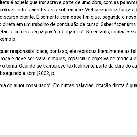
ireta é aquela que transcreve parte de uma obra, com as palavra
colocar entre parênteses o sobrenome. Webuma última função 
o discurso citante. É somente com esse fim q ue, segundo o novo
 direta em um trabalho de conclusão de curso. Saber fazer uma
tas, o número da página “é obrigatório”. No entanto, muitas veze
exemplo.
uer responsabilidade, por isso, ele reproduz literalmente as fa
prosa e deve ser clara, simples, imparcial e objetiva de modo a 
 o tema. Quando se transcreve textualmente parte da obra do au
ebsegundo a abnt (2002, p.
 obra do autor consultado”. Em outras palavras, citação direta é qu