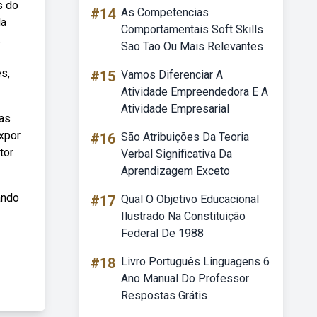
s do
#14
As Competencias
da
Comportamentais Soft Skills
.
Sao Tao Ou Mais Relevantes
s,
#15
Vamos Diferenciar A
Atividade Empreendedora E A
Atividade Empresarial
las
expor
#16
São Atribuições Da Teoria
tor
Verbal Significativa Da
Aprendizagem Exceto
ando
#17
Qual O Objetivo Educacional
Ilustrado Na Constituição
Federal De 1988
#18
Livro Português Linguagens 6
Ano Manual Do Professor
Respostas Grátis