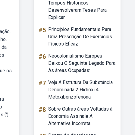
Tempos Historicos
Desenvolveram Teses Para
Explicar
#5
Princípios Fundamentais Para
ação,
Uma Prescrição De Exercícios
lho,
Físicos Eficaz
o da
dos
#6
Neocolonialismo Europeu
Deixou O Seguinte Legado Para
As áreas Ocupadas:
que os
#7
Veja A Estrutura Da Substância
Denominada 2 Hidroxi 4
Metoxibenzofenona
ra
to
#8
Sobre Outras áreas Voltadas à
 (‘)
Economia Assinale A
Alternativa Incorreta