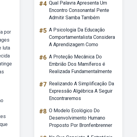
#4
Qual Palavra Apresenta Um
Encontro Consonantal Pente
Admitir Samba Também
#5
A Psicologia Da Educação
a por
Comportamentalista Considera
mages
A Aprendizagem Como
 luta
ecida
#6
A Proteção Mecânica Do
atinge
Embrião Dos Mamíferos é
Realizada Fundamentalmente
as
#7
Realizando A Simplificação Da
Expressão Algébrica A Seguir
Encontraremos
no
#8
O Modelo Ecológico Do
tes
Desenvolvimento Humano
 que
Proposto Por Bronfenbrenner