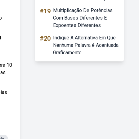
#19
Multiplicação De Potências
o
Com Bases Diferentes E
Expoentes Diferentes
l
#20
Indique A Alternativa Em Que
Nenhuma Palavra é Acentuada
Graficamente
bra 10
 as
bias