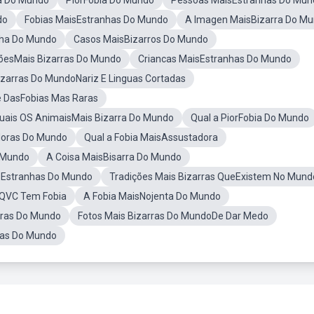
a Do Mundo
PiorFobia Do Mundo
Pessoas MaisEstranhas Do Mun
do
Fobias MaisEstranhas Do Mundo
A Imagen MaisBizarra Do M
nha Do Mundo
Casos MaisBizarros Do Mundo
çõesMais Bizarras Do Mundo
Criancas MaisEstranhas Do Mundo
izarras Do MundoNariz E Linguas Cortadas
 DasFobias Mas Raras
uais OS AnimaisMais Bizarra Do Mundo
Qual a PiorFobia Do Mundo
doras Do Mundo
Qual a Fobia MaisAssustadora
o Mundo
A Coisa MaisBisarra Do Mundo
sEstranhas Do Mundo
Tradições Mais Bizarras QueExistem No Mund
 QVC Tem Fobia
A Fobia MaisNojenta Do Mundo
rras Do Mundo
Fotos Mais Bizarras Do MundoDe Dar Medo
has Do Mundo