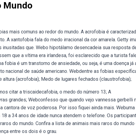
Do Mundo
as mais comuns ao redor do mundo. A acrofobia é caracterizad
. A xantofobia fala do medo irracional da cor amarela. Getty i
s inusitadas que. Webo hipotálamo desencadeia sua resposta de
m que a vítima era irlandesa, foi esclarecido que a turista fal
a fobia é um transtorno de ansiedade, ou seja, é uma doença já 
uto nacional de saúde americano. Webdentre as fobias específic
ltura (acrofobia); Medo de lugares fechados (claustrofobia);
os citar a triscaidecafobia, o medo do número 13; A
vras grandes; Webconfesso que quando vejo vannessa gerbelli 
 cantora de voz poderosa. Por isso fiquei ainda mais. Webuma
18 a 34 anos de idade nunca atendem o telefone. Os participan
raros do mundo. Confira a lista de animais mais raros do mundo
ença entre os dois é o grau.