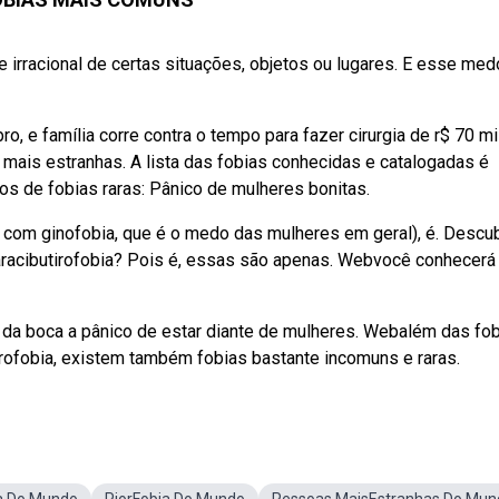
irracional de certas situações, objetos ou lugares. E esse med
 e família corre contra o tempo para fazer cirurgia de r$ 70 mi
mais estranhas. A lista das fobias conhecidas e catalogadas é
s de fobias raras: Pânico de mulheres bonitas.
 com ginofobia, que é o medo das mulheres em geral), é. Descu
 aracibutirofobia? Pois é, essas são apenas. Webvocê conhecerá
a boca a pânico de estar diante de mulheres. Webalém das fo
trofobia, existem também fobias bastante incomuns e raras.