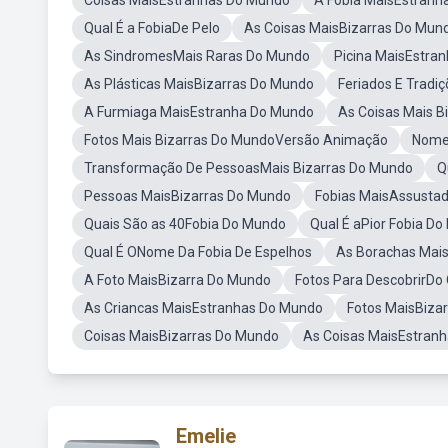
Coisas MaisEstranhas Do Mundo
A Fobia MaisEstranh
Qual É a FobiaDe Pelo
As Coisas MaisBizarras Do Mun
As SindromesMais Raras Do Mundo
Picina MaisEstra
As Plásticas MaisBizarras Do Mundo
Feriados E Tradi
A Furmiaga MaisEstranha Do Mundo
As Coisas Mais B
Fotos Mais Bizarras Do MundoVersão Animação
Nome
Transformação De PessoasMais Bizarras Do Mundo
Q
Pessoas MaisBizarras Do Mundo
Fobias MaisAssusta
Quais São as 40Fobia Do Mundo
Qual É aPior Fobia D
Qual É ONome Da Fobia De Espelhos
As Borachas Mai
A Foto MaisBizarra Do Mundo
Fotos Para DescobrirDo
As Criancas MaisEstranhas Do Mundo
Fotos MaisBiza
Coisas MaisBizarras Do Mundo
As Coisas MaisEstran
Emelie