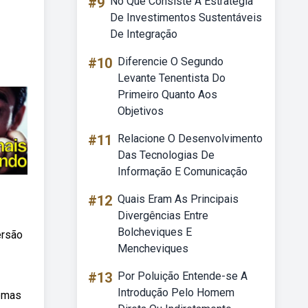
#9
No Que Consiste A Estratégia
De Investimentos Sustentáveis
De Integração
#10
Diferencie O Segundo
Levante Tenentista Do
Primeiro Quanto Aos
Objetivos
#11
Relacione O Desenvolvimento
Das Tecnologias De
Informação E Comunicação
#12
Quais Eram As Principais
Divergências Entre
Bolcheviques E
ersão
Mencheviques
#13
Por Poluição Entende-se A
Introdução Pelo Homem
ebmas