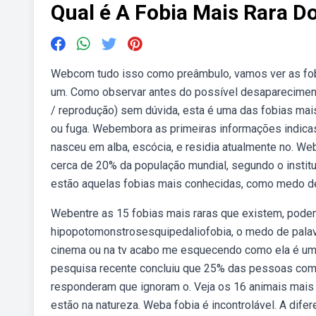
Qual é A Fobia Mais Rara 
Webcom tudo isso como preâmbulo, vamos ver as fobi
um. Como observar antes do possível desaparecimento
/ reprodução) sem dúvida, esta é uma das fobias mai
ou fuga. Webembora as primeiras informações indicasse
nasceu em alba, escócia, e residia atualmente no. Web
cerca de 20% da população mundial, segundo o instit
estão aquelas fobias mais conhecidas, como medo de a
Webentre as 15 fobias mais raras que existem, podem
hipopotomonstrosesquipedaliofobia, o medo de pala
cinema ou na tv acabo me esquecendo como ela é uma
pesquisa recente concluiu que 25% das pessoas com 
responderam que ignoram o. Veja os 16 animais mais 
estão na natureza. Weba fobia é incontrolável. A difer