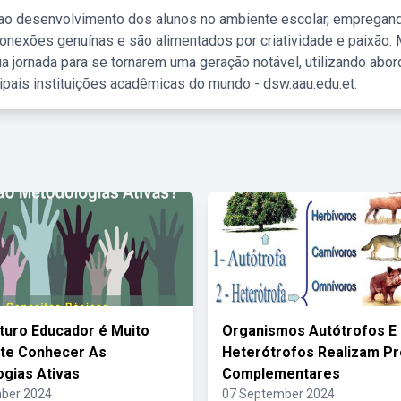
 ao desenvolvimento dos alunos no ambiente escolar, empregan
nexões genuínas e são alimentados por criatividade e paixão. 
a jornada para se tornarem uma geração notável, utilizando abo
ipais instituições acadêmicas do mundo - dsw.aau.edu.et.
uro Educador é Muito
Organismos Autótrofos E
te Conhecer As
Heterótrofos Realizam P
gias Ativas
Complementares
ber 2024
07 September 2024