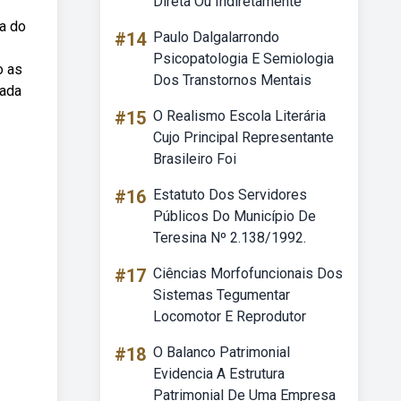
Direta Ou Indiretamente
ra do
#14
Paulo Dalgalarrondo
Psicopatologia E Semiologia
o as
Dos Transtornos Mentais
hada
#15
O Realismo Escola Literária
Cujo Principal Representante
Brasileiro Foi
#16
Estatuto Dos Servidores
Públicos Do Município De
Teresina Nº 2.138/1992.
#17
Ciências Morfofuncionais Dos
Sistemas Tegumentar
Locomotor E Reprodutor
#18
O Balanco Patrimonial
Evidencia A Estrutura
Patrimonial De Uma Empresa