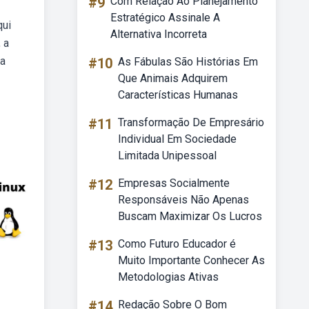
#9
Com Relação Ao Planejamento
Estratégico Assinale A
qui
Alternativa Incorreta
 a
da
#10
As Fábulas São Histórias Em
Que Animais Adquirem
Características Humanas
#11
Transformação De Empresário
Individual Em Sociedade
Limitada Unipessoal
#12
Empresas Socialmente
Responsáveis Não Apenas
Buscam Maximizar Os Lucros
#13
Como Futuro Educador é
Muito Importante Conhecer As
Metodologias Ativas
#14
Redação Sobre O Bom