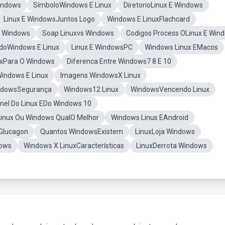
Windows
SímboloWindows E Linux
DiretorioLinux E Windows
Linux E WindowsJuntos Logo
Windows E LinuxFlachcard
o Windows
Soap Linuxvs Windows
Codigos Process OLinux E Win
oWindows E Linux
Linux E WindowsPC
Windows Linux EMacos
uxPara O Windows
Diferenca Entre Windows7 8 E 10
Windows E Linux
Imagens WindowsX Linux
indowsSegurança
Windows12 Linux
WindowsVencendo Linux
inel Do Linux EDo Windows 10
Linux Ou Windows QualO Melhor
Windows Linus EAndroid
 Glucagon
Quantos WindowsExistem
LinuxLoja Windows
dows
Windows X LinuxCaracterísticas
LinuxDerrota Windows