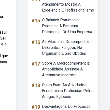
Atendimento Mostra A
Excelência E Profissionalismo
ma
#15
O Balanco Patrimonial
Evidencia A Estrutura
Patrimonial De Uma Empresa
ssui
ível
#16
As Vitaminas Desempenham
 ela
Diferentes Funções No
Organismo E São Obtidas
l que
inco
#17
Sobre A Macrocompetência
Amabilidade Assinale A
Alternativa Incorreta
#18
Quais Eram As Atividades
Econômicas Praticadas Pelos
Antigos Egípcios
#19
Desvantagens Do Processo