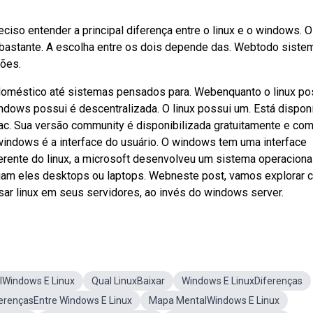
ciso entender a principal diferença entre o linux e o windows. O
 bastante. A escolha entre os dois depende das. Webtodo siste
ções.
oméstico até sistemas pensados para. Webenquanto o linux po
indows possui é descentralizada. O linux possui um. Está dispon
ac. Sua versão community é disponibilizada gratuitamente e com
windows é a interface do usuário. O windows tem uma interface
erente do linux, a microsoft desenvolveu um sistema operaciona
jam eles desktops ou laptops. Webneste post, vamos explorar c
sar linux em seus servidores, ao invés do windows server.
lWindows E Linux
Qual LinuxBaixar
Windows E LinuxDiferenças
erençasEntre Windows E Linux
Mapa MentalWindows E Linux