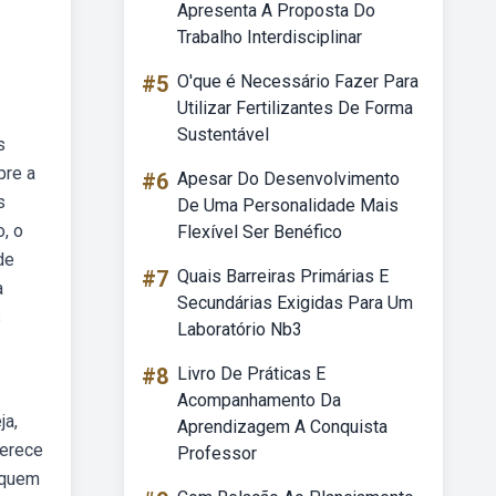
Apresenta A Proposta Do
Trabalho Interdisciplinar
#5
O'que é Necessário Fazer Para
Utilizar Fertilizantes De Forma
Sustentável
s
pre a
#6
Apesar Do Desenvolvimento
s
De Uma Personalidade Mais
o, o
Flexível Ser Benéfico
de
#7
Quais Barreiras Primárias E
a
Secundárias Exigidas Para Um
s
Laboratório Nb3
#8
Livro De Práticas E
Acompanhamento Da
ja,
Aprendizagem A Conquista
ferece
Professor
 quem