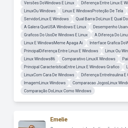
Versões DoWindows E Linux
Diferença Entre Linux E 
LinuxOu Windows
Linux E WindowsProteção De Tela
ServidorLinux E Windows
Qual Barra DoLinux E Qual D
A Galera QueUSA Windows E Linux
Desempenho Usand
Graficos Do UsoDe Windows E Linux
A Difereça Do Lin
Linux E WindowsMeme Apaga Ai
Interface Grafica Do
PrincipalDiferença Entre Linux E Windows
Linux Ou W
Linux Windows86
Comparativo LinuxX Windows
Pa
Principal CaracterísticaEntre Linux E Windows Grafico
LinuxCom Cara De Windows
Diferença EntreInsulina E
ImagemLinux Windows
Comparacao JogosLinux Win
Comparação DoLinux Como Windows
Emelie