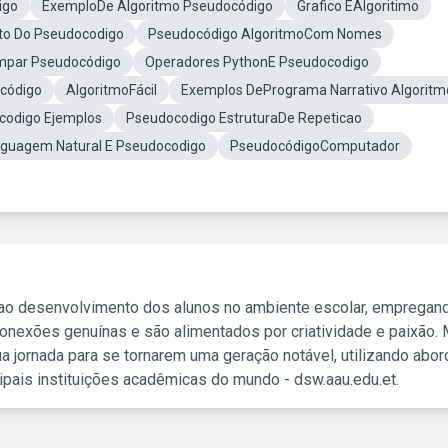
igo
ExemploDe Algoritmo Pseudocódigo
Grafico EAlgoritimo
to Do Pseudocodigo
Pseudocódigo AlgoritmoCom Nomes
Ímpar Pseudocódigo
Operadores PythonE Pseudocodigo
código
AlgoritmoFácil
Exemplos DePrograma Narrativo Algoritm
codigo Ejemplos
Pseudocodigo EstruturaDe Repeticao
nguagem Natural E Pseudocodigo
PseudocódigoComputador
 ao desenvolvimento dos alunos no ambiente escolar, empregan
nexões genuínas e são alimentados por criatividade e paixão. 
a jornada para se tornarem uma geração notável, utilizando abo
ipais instituições acadêmicas do mundo - dsw.aau.edu.et.