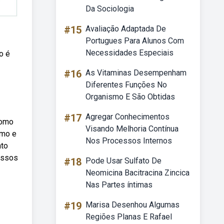
Da Sociologia
#15
Avaliação Adaptada De
Portugues Para Alunos Com
Necessidades Especiais
o é
#16
As Vitaminas Desempenham
Diferentes Funções No
Organismo E São Obtidas
#17
Agregar Conhecimentos
como
Visando Melhoria Contínua
tmo e
Nos Processos Internos
nto
assos
#18
Pode Usar Sulfato De
Neomicina Bacitracina Zincica
Nas Partes íntimas
#19
Marisa Desenhou Algumas
Regiões Planas E Rafael