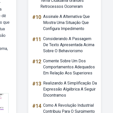
Tema Cidadania Grandes
—
Retrocessos Ocorreram
a
e dê
#10
Assinale A Alternativa Que
as que
Mostra Uma Situação Que
Configura Impedimento
tua
são
#11
Considerando A Passagem
De Texto Apresentada Acima
lema,
Sobre O Behaviorismo
#12
Comente Sobre Um Dos
Comportamentos Adequados
Em Relação Aos Superiores
#13
Realizando A Simplificação Da
Expressão Algébrica A Seguir
Encontramos
#14
Como A Revolução Industrial
Contribuiu Para O Surgimento