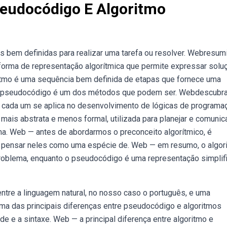
seudocódigo E Algoritmo
s bem definidas para realizar uma tarefa ou resolver. Webresum
 forma de representação algorítmica que permite expressar solu
ritmo é uma sequência bem definida de etapas que fornece uma
m pseudocódigo é um dos métodos que podem ser. Webdescubra
o cada um se aplica no desenvolvimento de lógicas de programa
ais abstrata e menos formal, utilizada para planejar e comunic
 uma. Web — antes de abordarmos o preconceito algorítmico, é
s pensar neles como uma espécie de. Web — em resumo, o algor
problema, enquanto o pseudocódigo é uma representação simplif
tre a linguagem natural, no nosso caso o português, e uma
ma das principais diferenças entre pseudocódigo e algoritmos
e e a sintaxe. Web — a principal diferença entre algoritmo e