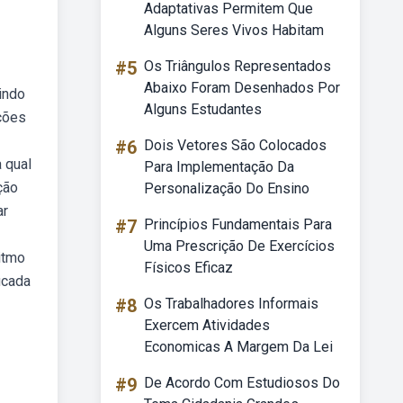
Adaptativas Permitem Que
Alguns Seres Vivos Habitam
#5
Os Triângulos Representados
Abaixo Foram Desenhados Por
indo
Alguns Estudantes
ções
#6
Dois Vetores São Colocados
 qual
Para Implementação Da
ção
Personalização Do Ensino
ar
#7
Princípios Fundamentais Para
Uma Prescrição De Exercícios
itmo
Físicos Eficaz
icada
#8
Os Trabalhadores Informais
Exercem Atividades
Economicas A Margem Da Lei
#9
De Acordo Com Estudiosos Do