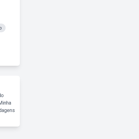
o
do
Minha
rdagens