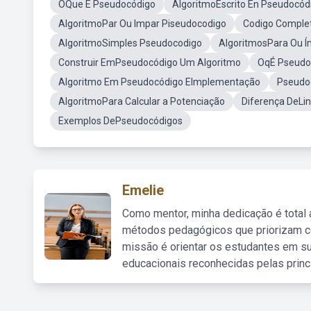
OQue É Pseudocódigo
AlgoritmoEscrito En Pseudocód
AlgoritmoPar Ou Impar Piseudocodigo
Codigo Comple
AlgoritmoSimples Pseudocodigo
AlgoritmosPara Ou 
Construir EmPseudocódigo Um Algoritmo
OqÉ Pseudo
Algoritmo Em Pseudocódigo EImplementação
Pseudo
AlgoritmoPara Calcular a Potenciação
Diferença DeLi
Exemplos DePseudocódigos
Emelie
Como mentor, minha dedicação é total
métodos pedagógicos que priorizam co
missão é orientar os estudantes em su
educacionais reconhecidas pelas princ