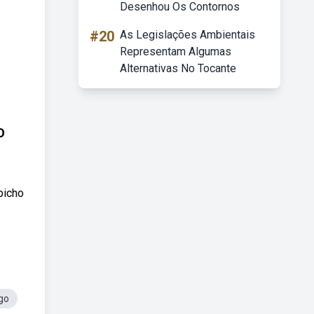
Desenhou Os Contornos
#20
As Legislações Ambientais
Representam Algumas
Alternativas No Tocante
O
bicho
go