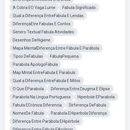
A Cobra EO Vaga Lume
Fabula Significado
Qual a Diferença EntreFabula E Lendas
DiferençaEtre Fabulas E Contos
Genero Textual Fabula Atividades
Desenhos DeHigiene
Mapa MentalDiferença Entre Fábula E Parábola
Tipos DeFabulas
FábulaPequena
Parabola ApologoFábula
Map Mntal EntreFabula E Parabuls
Qual a Diferença EntreFabula E Mitos
O Que ÉParabola
Diferença EntreZeugma E Elipse
Parabola Na Lingua Portuguesa
Hiperbole EParabola
Fabula ECrônica Diferencia
Dirferença DeFabula
NomesDe Fábula
Parabola EHiperbola Diferença
Diferença Entre Parábola EHipérbole
Diferença Entre Fábula EApólogo