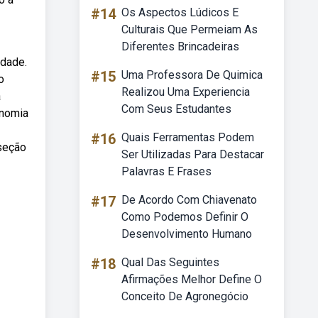
#14
Os Aspectos Lúdicos E
Culturais Que Permeiam As
Diferentes Brincadeiras
idade.
#15
Uma Professora De Quimica
o
Realizou Uma Experiencia
a
Com Seus Estudantes
onomia
#16
Quais Ferramentas Podem
 seção
Ser Utilizadas Para Destacar
Palavras E Frases
#17
De Acordo Com Chiavenato
Como Podemos Definir O
Desenvolvimento Humano
#18
Qual Das Seguintes
Afirmações Melhor Define O
Conceito De Agronegócio