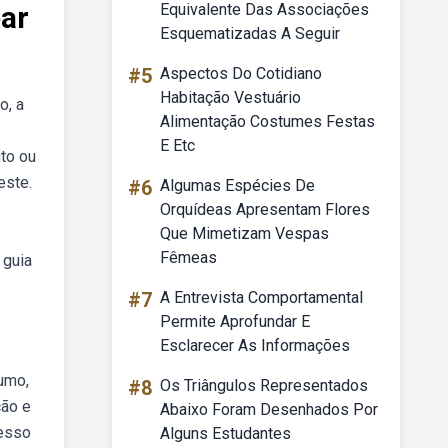
ear
Equivalente Das Associações
Esquematizadas A Seguir
#5
Aspectos Do Cotidiano
Habitação Vestuário
o, a
Alimentação Costumes Festas
E Etc
uto ou
este.
#6
Algumas Espécies De
Orquídeas Apresentam Flores
Que Mimetizam Vespas
Fêmeas
 guia
#7
A Entrevista Comportamental
Permite Aprofundar E
Esclarecer As Informações
sumo,
#8
Os Triângulos Representados
ção e
Abaixo Foram Desenhados Por
cesso
Alguns Estudantes