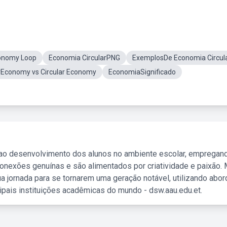
conomy Loop
Economia CircularPNG
ExemplosDe Economia Circul
rEconomy vs Circular Economy
EconomiaSignificado
 ao desenvolvimento dos alunos no ambiente escolar, empregan
nexões genuínas e são alimentados por criatividade e paixão. 
a jornada para se tornarem uma geração notável, utilizando abo
ipais instituições acadêmicas do mundo - dsw.aau.edu.et.