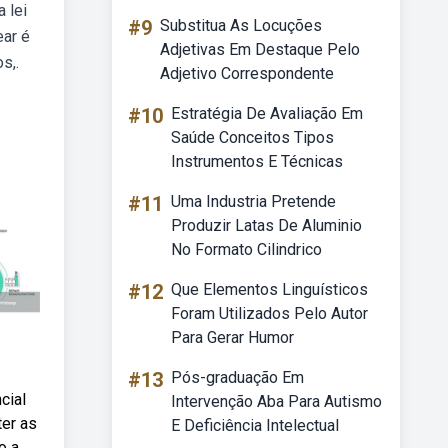
 lei
#9
Substitua As Locuções
ear é
Adjetivas Em Destaque Pelo
s,.
Adjetivo Correspondente
#10
Estratégia De Avaliação Em
Saúde Conceitos Tipos
Instrumentos E Técnicas
#11
Uma Industria Pretende
Produzir Latas De Aluminio
No Formato Cilindrico
#12
Que Elementos Linguísticos
Foram Utilizados Pelo Autor
Para Gerar Humor
#13
Pós-graduação Em
cial
Intervenção Aba Para Autismo
ter as
E Deficiência Intelectual
o a