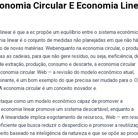
conomia Circular E Economia Lin
 linear é que a ec propõe um equilíbrio entre o sistema econômic
a linear é o conjunto de medidas não planejadas em que não há
to de novas matérias. Webenquanto na economia circular, o prod
as cadeias, para que não gere resíduo, ou seja, ineficiência, d
 extração, produção, consumo e descarte, a economia circular
economia circular. Web — a revisão do modelo econômico atual,
dominante, é um bom exemplo do que precisa ser mudado para o. O
 A economia circular é um conceito inovador e.
estaque como um modelo econômico capaz de promover a
a economia linear promove um sistema descartável, enquanto a
ia. A linearidade implica esgotamento de recursos,. Web — em re
ficiente que busca reduzir o desperdício e promover a reutiliza
eito baseado na inteligência da natureza e que se opõe ao pro