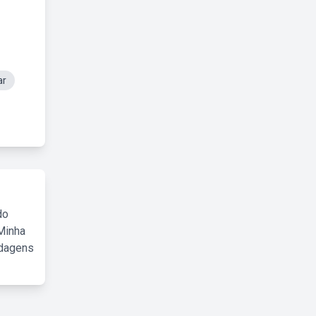
ar
do
Minha
rdagens