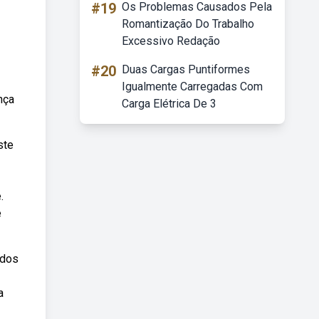
#19
Os Problemas Causados Pela
Romantização Do Trabalho
Excessivo Redação
#20
Duas Cargas Puntiformes
Igualmente Carregadas Com
nça
Carga Elétrica De 3
ste
.
e
 dos
a