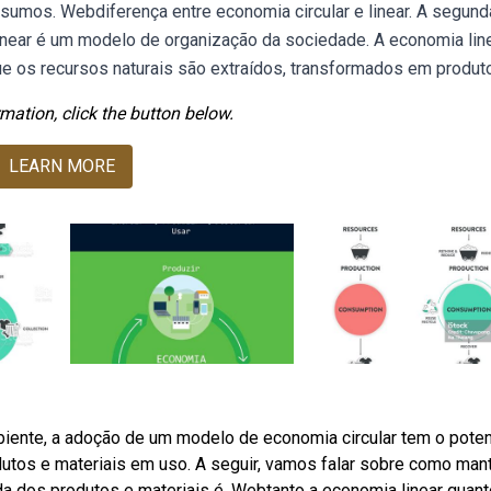
nsumos. Webdiferença entre economia circular e linear. A segunda
linear é um modelo de organização da sociedade. A economia lin
 os recursos naturais são extraídos, transformados em produto
mation, click the button below.
LEARN MORE
iente, a adoção de um modelo de economia circular tem o poten
utos e materiais em uso. A seguir, vamos falar sobre como man
da dos produtos e materiais é. Webtanto a economia linear quant