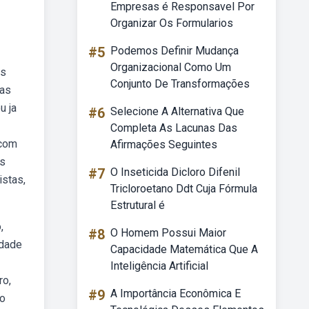
Empresas é Responsavel Por
Organizar Os Formularios
#5
Podemos Definir Mudança
Organizacional Como Um
as
Conjunto De Transformações
mas
u ja
#6
Selecione A Alternativa Que
Completa As Lacunas Das
 com
Afirmações Seguintes
os
#7
O Inseticida Dicloro Difenil
istas,
Tricloroetano Ddt Cuja Fórmula
Estrutural é
,
#8
O Homem Possui Maior
idade
Capacidade Matemática Que A
Inteligência Artificial
ro,
#9
A Importância Econômica E
ão