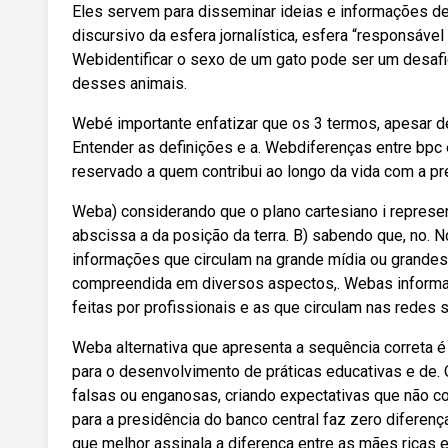
Eles servem para disseminar ideias e informações de
discursivo da esfera jornalística, esfera “responsável 
Webidentificar o sexo de um gato pode ser um desafi
desses animais.
Webé importante enfatizar que os 3 termos, apesar d
Entender as definições e a. Webdiferenças entre bpc 
reservado a quem contribui ao longo da vida com a pre
Weba) considerando que o plano cartesiano i represent
abscissa a da posição da terra. B) sabendo que, no. N
informações que circulam na grande mídia ou grandes
compreendida em diversos aspectos,. Webas informa
feitas por profissionais e as que circulam nas redes 
Weba alternativa que apresenta a sequência correta é 
para o desenvolvimento de práticas educativas e de.
falsas ou enganosas, criando expectativas que não c
para a presidência do banco central faz zero diferen
que melhor assinala a diferença entre as mães ricas 