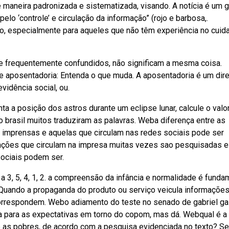
 maneira padronizada e sistematizada, visando. A notícia é um 
pelo ‘controle’ e circulação da informação” (rojo e barbosa,.
o, especialmente para aqueles que não têm experiência no cuid
e frequentemente confundidos, não significam a mesma coisa.
e aposentadoria: Entenda o que muda. A aposentadoria é um dire
vidência social, ou.
a a posição dos astros durante um eclipse lunar, calcule o valo
o brasil muitos traduziram as palavras. Weba diferença entre as
 imprensas e aquelas que circulam nas redes sociais pode ser
ções que circulam na impresa muitas vezes sao pesquisadas e
sociais podem ser.
a 3, 5, 4, 1, 2. a compreensão da infância e normalidade é funda
 Quando a propaganda do produto ou serviço veicula informaçõe
orrespondem. Webo adiamento do teste no senado de gabriel ga
ça para as expectativas em torno do copom, mas dá. Webqual é a
e as pobres, de acordo com a pesquisa evidenciada no texto? Ser