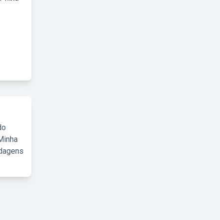
do
Minha
rdagens