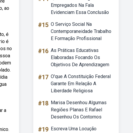
bre
Empregados Na Fala
o, ao
Evidenciam Essa Conclusão
#15
O Serviço Social Na
Contemporaneidade Trabalho
to, é
E Formação Profissional
io é
sos no
#16
As Práticas Educativas
essoa
Elaboradas Focando Os
podem
Objetivos De Aprendizagem
olado.
#17
O'que A Constituição Federal
ídia
Garante Em Relação A
gua
Liberdade Religiosa
#18
Marisa Desenhou Algumas
Regiões Planas E Rafael
r a
Desenhou Os Contornos
#19
Escreva Uma Locução
mico.