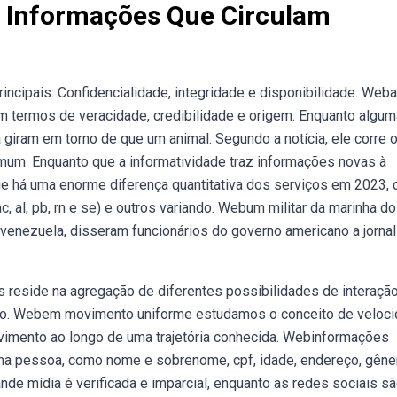
s Informações Que Circulam
incipais: Confidencialidade, integridade e disponibilidade. Web
m termos de veracidade, credibilidade e origem. Enquanto algu
 giram em torno de que um animal. Segundo a notícia, ele corre o
omum. Enquanto que a informatividade traz informações novas à
 há uma enorme diferença quantitativa dos serviços em 2023,
, al, pb, rn e se) e outros variando. Webum militar da marinha d
venezuela, disseram funcionários do governo americano a jornal
s reside na agregação de diferentes possibilidades de interação
do. Webem movimento uniforme estudamos o conceito de veloc
ovimento ao longo de uma trajetória conhecida. Webinformações
ma pessoa, como nome e sobrenome, cpf, idade, endereço, gêne
e mídia é verificada e imparcial, enquanto as redes sociais s