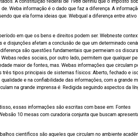
ados. A constituição federal de 1988 definiu que o imposto so
o de. Weba informação é o dado que faz a diferença. A informaçã
 sendo que ela forma ideias que. Webqual a diferença entre ativo
 o período em que os bens e direitos podem ser. Webneste contex
s e disjunções afetam a conclusão de que um determinado cenár
e diferença são questões fundamentais que permeiam os discur
. Webas redes sociais, por outro lado, permitem que qualquer p
riedade maior de fontes, mas. Webas informações que circulam 
 três tipos principais de sistemas físicos: Aberto, fechado e is
 qualidade e na confiabilidade das informações, com a grande m
culam na grande imprensa é: Redigida seguindo aspectos da lín
disso, essas informações são escritas com base em: Fontes
. Websão 10 mesas com curadoria conjunta que buscam apresenta
abalhos científicos são aqueles que circulam no ambiente acadê