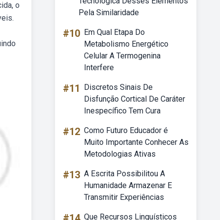
Tecnológica Desses Elementos
ida, o
Pela Similaridade
eis.
#10
Em Qual Etapa Do
uindo
Metabolismo Energético
Celular A Termogenina
Interfere
#11
Discretos Sinais De
Disfunção Cortical De Caráter
Inespecífico Tem Cura
#12
Como Futuro Educador é
Muito Importante Conhecer As
Metodologias Ativas
#13
A Escrita Possibilitou A
Humanidade Armazenar E
Transmitir Experiências
#14
Que Recursos Linguísticos