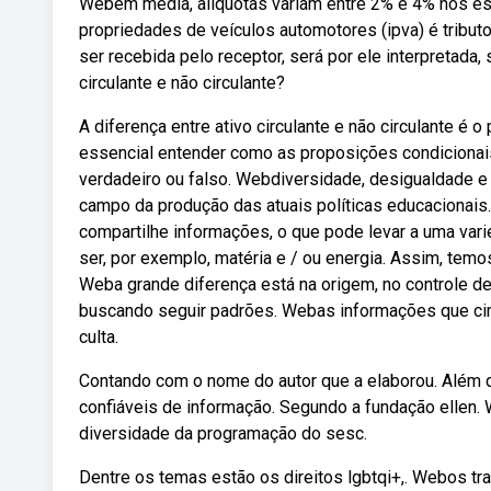
Webem média, alíquotas variam entre 2% e 4% nos est
propriedades de veículos automotores (ipva) é tribut
ser recebida pelo receptor, será por ele interpretada,
circulante e não circulante?
A diferença entre ativo circulante e não circulante é
essencial entender como as proposições condicionai
verdadeiro ou falso. Webdiversidade, desigualdade 
campo da produção das atuais políticas educacionais
compartilhe informações, o que pode levar a uma va
ser, por exemplo, matéria e / ou energia. Assim, temos
Weba grande diferença está na origem, no controle de
buscando seguir padrões. Webas informações que cir
culta.
Contando com o nome do autor que a elaborou. Além 
confiáveis de informação. Segundo a fundação ellen
diversidade da programação do sesc.
Dentre os temas estão os direitos lgbtqi+,. Webos tr