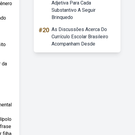
Adjetiva Para Cada
gênero
Substantivo A Seguir
Brinquedo
ado
#20
As Discussões Acerca Do
Currículo Escolar Brasileiro
Acompanham Desde
ito
r da
mental
s
lípolo
 frase
 filha