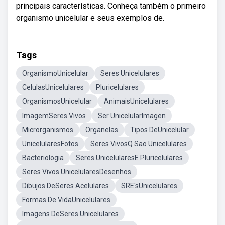
principais características. Conheça também o primeiro
organismo unicelular e seus exemplos de.
Tags
OrganismoUnicelular
Seres Unicelulares
CelulasUnicelulares
Pluricelulares
OrganismosUnicelular
AnimaisUnicelulares
ImagemSeres Vivos
Ser UnicelularImagen
Microrganismos
Organelas
Tipos DeUnicelular
UnicelularesFotos
Seres VivosQ Sao Unicelulares
Bacteriologia
Seres UnicelularesE Pluricelulares
Seres Vivos UnicelularesDesenhos
Dibujos DeSeres Acelulares
SRE'sUnicelulares
Formas De VidaUnicelulares
Imagens DeSeres Unicelulares