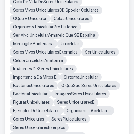
Ciclo De Vida DeSeres Unicelulares
Seres Vivos UnicelularesCD Spooler Celulares
OQue É Unicelular
CeluarUnicelulares
Organismo UnicelularPré Historico
Ser Vivo UnicelularAmarelo Que SE Espalha
Meningite Bacteriana
Unicelular
Seres Vivos UnicelularesExemplos
Ser Unicelulares
Celula UnicelularAnatomia
Imágenes DeSeres Unicelulares
Importancia Da Mitos E
SistemaUnicelular
BacteriasUnicelulares
O QueSao Seres Unicelulares
BactériaUnicelular
ImagensSeres Unicelulares
FigurasUnicelulares
Seres UnicelularesE
Ejemplos DeUnicelulares
Organismos Acelulares
Ceres Unicelulas
SeresPluicelulares
Seres UnicelularesEsenplos