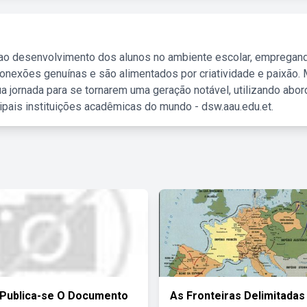
 ao desenvolvimento dos alunos no ambiente escolar, empregan
nexões genuínas e são alimentados por criatividade e paixão. 
a jornada para se tornarem uma geração notável, utilizando abo
ipais instituições acadêmicas do mundo - dsw.aau.edu.et.
Publica-se O Documento
As Fronteiras Delimitadas