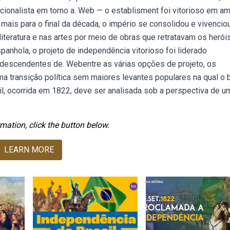
ionalista em torno a. Web — o establisment foi vitorioso em a
ais para o final da década, o império se consolidou e vivenciou
literatura e nas artes por meio de obras que retratavam os herói
anhola, o projeto de independência vitorioso foi liderado
m descendentes de. Webentre as várias opções de projeto, os
a transição política sem maiores levantes populares na qual o b
l, ocorrida em 1822, deve ser analisada sob a perspectiva de u
mation, click the button below.
LEARN MORE