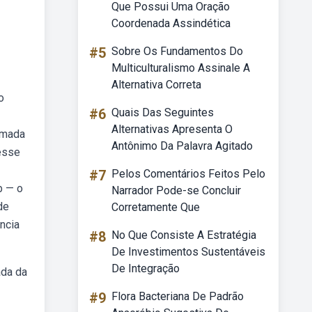
Que Possui Uma Oração
Coordenada Assindética
#5
Sobre Os Fundamentos Do
Multiculturalismo Assinale A
Alternativa Correta
o
#6
Quais Das Seguintes
Alternativas Apresenta O
amada
Antônimo Da Palavra Agitado
 esse
#7
Pelos Comentários Feitos Pelo
b — o
Narrador Pode-se Concluir
de
Corretamente Que
ência
#8
No Que Consiste A Estratégia
De Investimentos Sustentáveis
De Integração
ada da
#9
Flora Bacteriana De Padrão