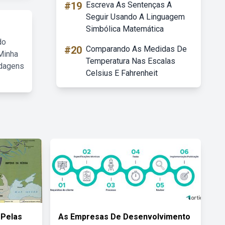
#19
Escreva As Sentenças A
Seguir Usando A Linguagem
Simbólica Matemática
do
#20
Comparando As Medidas De
Minha
Temperatura Nas Escalas
rdagens
Celsius E Fahrenheit
 Pelas
As Empresas De Desenvolvimento