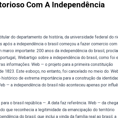
itorioso Com A Independência
tular do departamento de história, da universidade federal do ri
pois após a independência o brasil começou a fazer comercio com
 marco importante: 200 anos da independência do brasil, procl
e portugal,. Webartigo sobre a independência do brasil, como foi
as informações. Web — o projeto para a primeira constituição
 de 1823. Este esboço, no entanto, foi cancelado no meio do. We
histórico de extrema importância para a construção da identida
. Web — a independência do brasil não aconteceu apenas por influ
para o brasil república —. A data faz referência. Web — da cheg
tado que reconhecia a legitimidade da emancipação do território
dência do brasil, que inclui a vinda da família real ao brasil, a