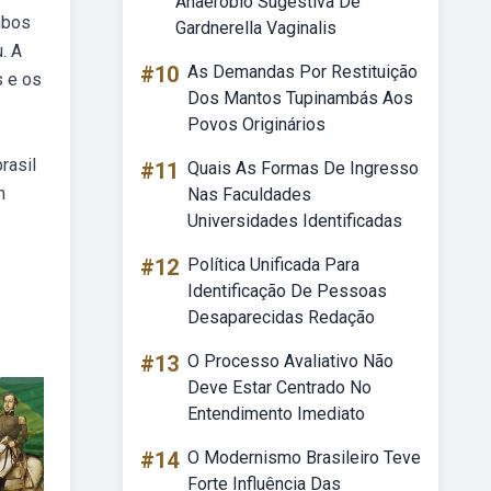
Anaeróbio Sugestiva De
mbos
Gardnerella Vaginalis
. A
#10
As Demandas Por Restituição
s e os
Dos Mantos Tupinambás Aos
Povos Originários
rasil
#11
Quais As Formas De Ingresso
m
Nas Faculdades
Universidades Identificadas
#12
Política Unificada Para
Identificação De Pessoas
Desaparecidas Redação
#13
O Processo Avaliativo Não
Deve Estar Centrado No
Entendimento Imediato
#14
O Modernismo Brasileiro Teve
Forte Influência Das