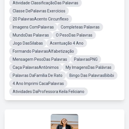
Atividade ClassificaçãoDas Palavras
Classe DePalavras Exercícios
20 PalavrasAcento Circunflexo
Imagens ComPalavras
Completeas Palavras
MundoDas Palavras
O PesoDas Palavras
Jogo DasSilabas
Acentuação 4 Ano
Formando PalavrasAlfabetização
Mensagem PesoDas Palavras
PalavrasPNG
Caça PalavrasAntônimos
My ImagensDas Palávras
Palavras DaFamília De Rato
Bingo Das PalavrasBibibi
4 Ano Imprimi CacaPalavras
Atividades DaProfessora Keila Feliciano