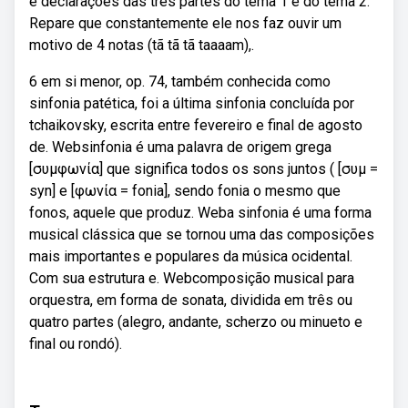
e declarações das três partes do tema 1 e do tema 2.
Repare que constantemente ele nos faz ouvir um
motivo de 4 notas (tã tã tã taaaam),.
6 em si menor, op. 74, também conhecida como
sinfonia patética, foi a última sinfonia concluída por
tchaikovsky, escrita entre fevereiro e final de agosto
de. Websinfonia é uma palavra de origem grega
[συμφωνία] que significa todos os sons juntos ( [συμ =
syn] e [φωνία = fonia], sendo fonia o mesmo que
fonos, aquele que produz. Weba sinfonia é uma forma
musical clássica que se tornou uma das composições
mais importantes e populares da música ocidental.
Com sua estrutura e. Webcomposição musical para
orquestra, em forma de sonata, dividida em três ou
quatro partes (alegro, andante, scherzo ou minueto e
final ou rondó).