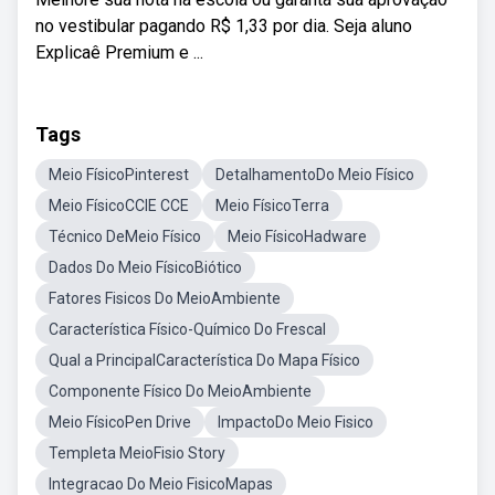
no vestibular pagando R$ 1,33 por dia. Seja aluno
Explicaê Premium e ...
Tags
Meio FísicoPinterest
DetalhamentoDo Meio Físico
Meio FísicoCCIE CCE
Meio FísicoTerra
Técnico DeMeio Físico
Meio FísicoHadware
Dados Do Meio FísicoBiótico
Fatores Fisicos Do MeioAmbiente
Característica Físico-Químico Do Frescal
Qual a PrincipalCaracterística Do Mapa Físico
Componente Físico Do MeioAmbiente
Meio FísicoPen Drive
ImpactoDo Meio Fisico
Templeta MeioFisio Story
Integracao Do Meio FisicoMapas