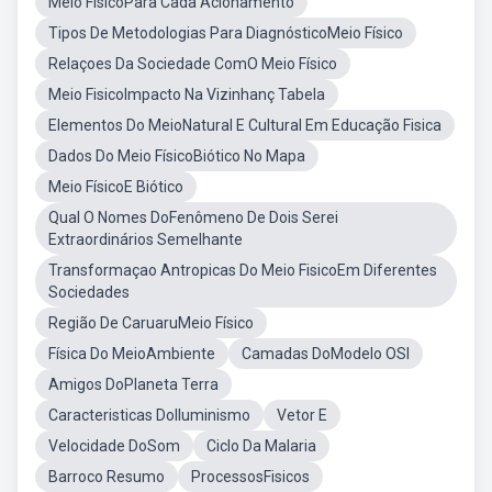
Meio FisicoPara Cada Acionamento
Tipos De Metodologias Para DiagnósticoMeio Físico
Relaçoes Da Sociedade ComO Meio Físico
Meio FisicoImpacto Na Vizinhanç Tabela
Elementos Do MeioNatural E Cultural Em Educação Fisica
Dados Do Meio FísicoBiótico No Mapa
Meio FísicoE Biótico
Qual O Nomes DoFenômeno De Dois Serei
Extraordinários Semelhante
Transformaçao Antropicas Do Meio FisicoEm Diferentes
Sociedades
Região De CaruaruMeio Físico
Física Do MeioAmbiente
Camadas DoModelo OSI
Amigos DoPlaneta Terra
Caracteristicas DoIluminismo
Vetor E
Velocidade DoSom
Ciclo Da Malaria
Barroco Resumo
ProcessosFisicos