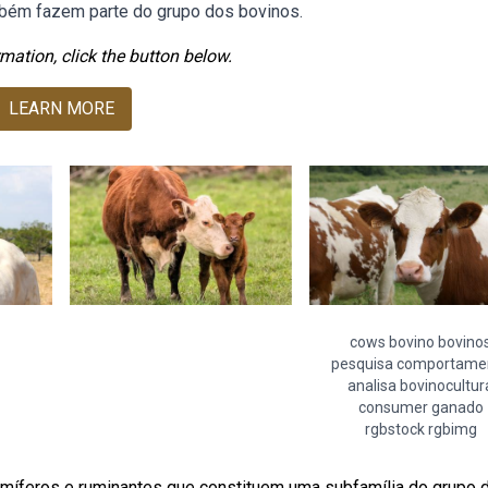
mbém fazem parte do grupo dos bovinos.
mation, click the button below.
LEARN MORE
cows bovino bovino
pesquisa comportame
analisa bovinocultur
consumer ganado
rgbstock rgbimg
míferos e ruminantes que constituem uma subfamília do grupo 