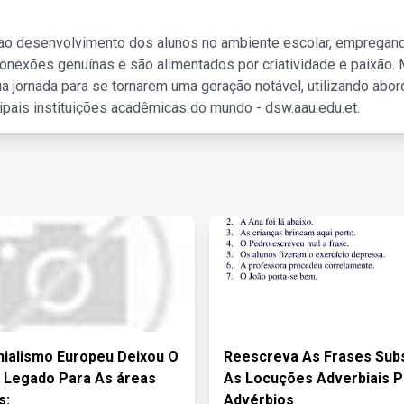
 ao desenvolvimento dos alunos no ambiente escolar, empregan
nexões genuínas e são alimentados por criatividade e paixão. 
a jornada para se tornarem uma geração notável, utilizando abo
ipais instituições acadêmicas do mundo - dsw.aau.edu.et.
ialismo Europeu Deixou O
Reescreva As Frases Subs
 Legado Para As áreas
As Locuções Adverbiais P
s:
Advérbios