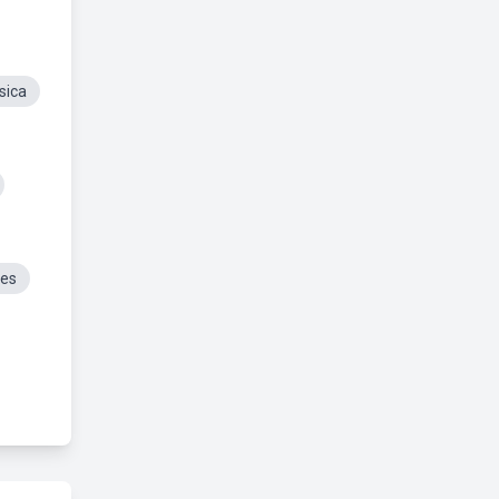
sica
fes