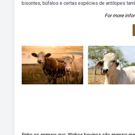
bisontes, búfalos e certas espécies de antílopes ta
For more infor
Entre os animais que. Webos bovinos são animais ma