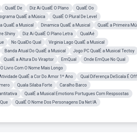
QualÉ De
Diz Ai QualÉ O Plano
QualÉ Oo
ograma QualÉ a Música
QualÉ O Plural De Level
 QualÉ a Musical
Dinamica QualÉ a Musical
QualÉ a Primeira Mú
re Shiny
Diz Ai QualÉ O Plano Letra
QualAé
ue
No QualDo Qual
Virginia Lago QualÉ a Musical
Banda Atual Do QualÉ a Musical
Jogo PC QualÉ a Musical Tectoy
QualÉ a Altura Do Viraptor
EmQual
Onde EmQue No Qual
 O Livro Com O Nome Mais Longo
Atividade QualÉ a Cor Do Amor 1º Ano
Qual Diferença DeScala É Of
Umero
Quala Silaba Forte
Caralho Barco
ntitativa
QualÉ a Musical Emotions Portugues Com Respsostas
OQue
QualÉ O Nome Dos Personagens Da Net IA