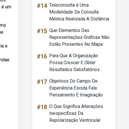
#14
Teleconsulta é Uma
o é um
Modalidade De Consulta
Médica Realizada A Distância
omo
#15
Que Elementos Das
me
Representações Gráficas Não
Estão Presentes No Mapa
ha e
#16
Para Que A Organização
vidae
Possa Crescer E Obter
Resultados Satisfatórios
#17
Objetivos Do Campo De
Experiência Escuta Fala
Pensamento E Imaginação
#18
O Que Significa Alterações
Inespecíficas Da
Repolarização Ventricular