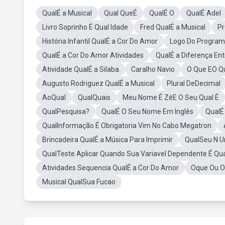
QualÉ a Musical
Qual QueÉ
QualÉ O
QualÉ Adel
Livro Soprinho É Qual Idade
Fred QualÉ a Musical
Pr
História Infantil QualÉ a Cor Do Amor
Logo Do Programa
QualÉ a Cor Do Amor Atividades
QualÉ a Diferença Ent
Atividade QualÉ a Silaba
Caralho Navio
O Que EO Q
Augusto Rodriguez QualÉ a Musical
Plural DeDecimal
AoQual
QualQuais
Meu Nome É ZéE O Seu Qual É
QualPesquisa?
QualÉ O Seu Nome Em Inglês
QualÉ
QualInformação É Obrigatoria Vim No Cabo Megatron
Brincadeira QualÉ a Música Para Imprimir
QualSeu N 
QualTeste Aplicar Quando Sua Variavel Dependente É Qua
Atividades Sequencia QualÉ a Cor Do Amor
Oque Ou 
Musical QualSua Fucao