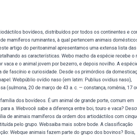
iodáctilos bovídeos, distribuídos por todos os continentes e c
 de mamíferos ruminantes, à qual pertencem animais doméstico
este artigo do peritoanimal apresentamos uma extensa lista das
detalhando as características. Webo macho da espécie recebe o
r vaca e o animal jovem por bezerro, e depois novilho. A espéci
ta de fascínio e curiosidade. Desde os primórdios da domestica
pel. Webpúblio ovídio naso (em latim: Publius ovidius naso),
a (sulmona, 20 de março de 43 a. c. — constança, romênia, 17 o
família dos bovídeos. É um animal de grande porte, comum em
para a. Webvocê sabe a diferença entre boi, touro e vaca? Desc
lia de animais mamíferos da ordem dos artiodáctilos com cinqu
stituída pelo grupo. Websaiba mais sobre bode. A classificação
ração: Webque animais fazem parte do grupo dos bovinos? Bois,