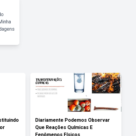
do
Minha
rdagens
tituindo
Diariamente Podemos Observar
or
Que Reações Químicas E
Fenômenos Físicos