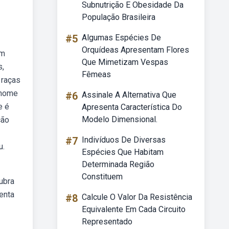
Subnutrição E Obesidade Da
População Brasileira
#5
Algumas Espécies De
Orquídeas Apresentam Flores
om
Que Mimetizam Vespas
s,
Fêmeas
 raças
 nome
#6
Assinale A Alternativa Que
e é
Apresenta Característica Do
Modelo Dimensional.
ção
#7
Indivíduos De Diversas
u.
Espécies Que Habitam
Determinada Região
Constituem
ubra
enta
#8
Calcule O Valor Da Resistência
Equivalente Em Cada Circuito
Representado