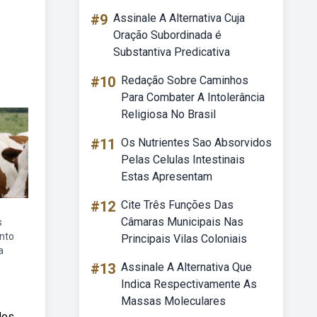
#9
Assinale A Alternativa Cuja
Oração Subordinada é
Substantiva Predicativa
#10
Redação Sobre Caminhos
Para Combater A Intolerância
Religiosa No Brasil
#11
Os Nutrientes Sao Absorvidos
Pelas Celulas Intestinais
Estas Apresentam
#12
Cite Três Funções Das
Câmaras Municipais Nas
s
nto
Principais Vilas Coloniais
a
#13
Assinale A Alternativa Que
Indica Respectivamente As
Massas Moleculares
dos