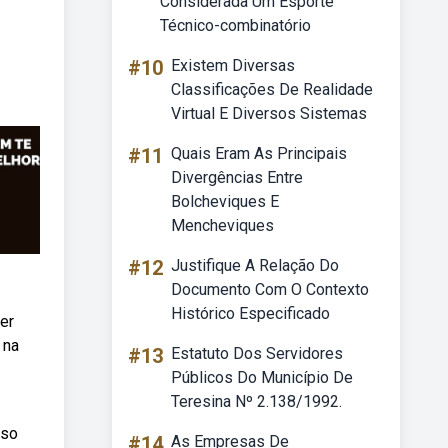
Considerada Um Esporte
Técnico-combinatório
#10
Existem Diversas
Classificações De Realidade
Virtual E Diversos Sistemas
#11
Quais Eram As Principais
Divergências Entre
Bolcheviques E
Mencheviques
#12
Justifique A Relação Do
Documento Com O Contexto
Histórico Especificado
er
 na
#13
Estatuto Dos Servidores
Públicos Do Município De
Teresina Nº 2.138/1992.
iso
#14
As Empresas De