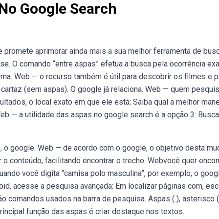
 No Google Search
 promete aprimorar ainda mais a sua melhor ferramenta de busc
se. O comando “entre aspas” efetua a busca pela ocorrência exa
ma. Web — o recurso também é útil para descobrir os filmes e 
m cartaz (sem aspas). O google já relaciona. Web — quem pesqui
ltados, o local exato em que ele está; Saiba qual a melhor mane
b — a utilidade das aspas no google search é a opção 3: Busca
, o google. Web — de acordo com o google, o objetivo desta m
itar o conteúdo, facilitando encontrar o trecho. Webvocê quer encon
ando você digita “camisa polo masculina”, por exemplo, o goog
oid, acesse a pesquisa avançada: Em localizar páginas com, esc
 comandos usados na barra de pesquisa. Aspas ( ), asterisco (
principal função das aspas é criar destaque nos textos.