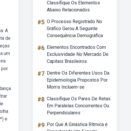
Classifique Os Elementos
Abaixo Relacionados
#5
O Processo Registrado No
Gráfico Gerou A Seguinte
a: A
Consequência Demográfica
ta de
peças
#6
Elementos Encontrados Com
sa um
Exclusividade No Mercado De
ira
Capitais Brasileiros
 por
#7
Dentre Os Diferentes Usos Da
Epidemiologia Propostos Por
Morris Incluem-se
udança
trar
#8
Classifique Os Pares De Retas
le
Em Paralelas Concorrentes Ou
olha
Perpendiculares
*) e
#9
Por Que A Ginástica Rítmica é