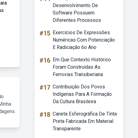
ara
Desenvolvimento De
as
Software Possuem
Diferentes Processos
#15
Exercícios De Expressões
Numéricas Com Potenciação
E Radiciação 6o Ano
#16
Em Que Contexto Histórico
Foram Construídas As
Ferrovias Transiberiana
#17
Contribuição Dos Povos
Indígenas Para A Formação
do
Da Cultura Brasileira
Minha
rdagens
#18
Caneta Esferográfica De Tinta
Preta Fabricada Em Material
Transparente