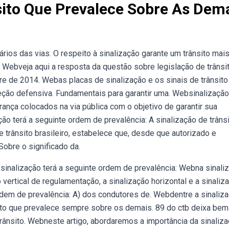
sito Que Prevalece Sobre As Dem
ários das vias. O respeito à sinalização garante um trânsito mai
 Webveja aqui a resposta da questão sobre legislação de trânsi
gre de 2014. Webas placas de sinalização e os sinais de trânsito
reção defensiva. Fundamentais para garantir uma. Websinalizaçã
urança colocados na via pública com o objetivo de garantir sua
ção terá a seguinte ordem de prevalência: A sinalização de trâns
 trânsito brasileiro, estabelece que, desde que autorizado e
obre o significado da.
 sinalização terá a seguinte ordem de prevalência: Webna sinali
ertical de regulamentação, a sinalização horizontal e a sinaliz
rdem de prevalência: A) dos condutores de. Webdentre a sinaliz
nsito que prevalece sempre sobre os demais. 89 do ctb deixa bem
rânsito. Webneste artigo, abordaremos a importância da sinaliz