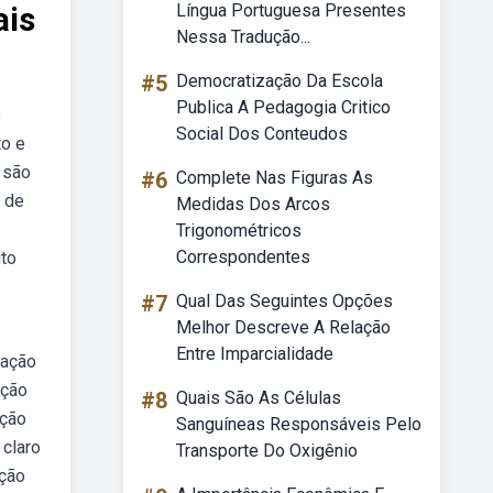
ais
Língua Portuguesa Presentes
Nessa Tradução...
#5
Democratização Da Escola
Publica A Pedagogia Critico
s
Social Dos Conteudos
to e
 são
#6
Complete Nas Figuras As
o de
Medidas Dos Arcos
Trigonométricos
Correspondentes
ito
#7
Qual Das Seguintes Opções
Melhor Descreve A Relação
Entre Imparcialidade
zação
ação
#8
Quais São As Células
ação
Sanguíneas Responsáveis Pelo
 claro
Transporte Do Oxigênio
ação