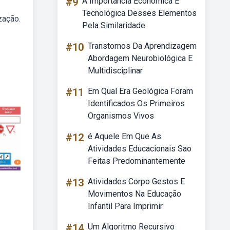
#9
A Importância Econômica E
Tecnológica Desses Elementos
zação.
Pela Similaridade
#10
Transtornos Da Aprendizagem
Abordagem Neurobiológica E
Multidisciplinar
#11
Em Qual Era Geológica Foram
Identificados Os Primeiros
Organismos Vivos
#12
é Aquele Em Que As
Atividades Educacionais Sao
Feitas Predominantemente
#13
Atividades Corpo Gestos E
Movimentos Na Educação
Infantil Para Imprimir
#14
Um Algoritmo Recursivo