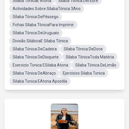
Silaba TonicaE Atona
Sílaba Tônica Del'Ebre
Actividades Sobre SílabaTónica 3Ano
Sílaba Tônica DePêssego
Fichas Sílaba TônicaPara Imprimir
Sílaba Tônica DeUruguaio
Divisão SilábicaE Sílaba Tônica
Sílaba Tónica DeCadeira
Sílaba Tônica DeDoce
Sílaba Tônica DeDisquete
Sílaba TônicaToda Matéria
Exercicio Tonica ESilaba Atona
Sílaba Tónica DeLimão
Sílaba Tônica DeAbraço
Ejercicios Silaba Tonica
Silaba Tonica EAtona Apostila