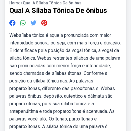
Home
>
Qual A Sílaba Tônica De ônibus
Qual A Sílaba Tônica De ônibus
Websílaba tônica é aquela pronunciada com maior
intensidade sonora, ou seja, com mais força e duração.
É identificada pela posição da vogal tônica, a vogal da
sílaba tônica. Webas restantes sílabas de uma palavra
são pronunciadas com menor força e intensidade,
sendo chamadas de sílabas átonas. Conforme a
posição da sílaba tônica nas. As palavras
proparoxítonas, diferente das paroxítonas e. Webas
palavras ônibus, depósito, autentico e dálmata são
proparoxítonas, pois sua sílaba tônica é a
antepenúltima e toda proparoxítona é acentuada. As
palavras você, alô,. Oxítonas, paroxítonas e
proparoxítonas. A sílaba tônica de uma palavra é