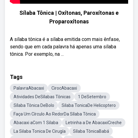
Sílaba Tônica | Oxítonas, Paroxítonas e
Proparoxítonas
A sílaba tônica é a sílaba emitida com mais ênfase,
sendo que em cada palavra há apenas uma sílaba
tônica. Por exemplo, na ...
Tags
PalavraAbacaxi
CirocAbacaxi
Atividades DeSílabas Tônicas
1 DeSetembro
Sílaba Tônica DeBolo
Silaba TonicaDe Helicoptero
Faça Um Círculo Ao RedorDa Sílaba Tônica
Abacaxi aCom 1 Silaba
Letrinha a De AbacaxiCreche
La Silaba Tonica De Cirugía
Sílaba TônicaBabá