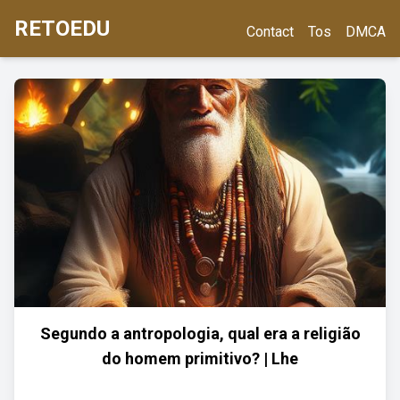
RETOEDU
Contact
Tos
DMCA
Segundo a antropologia, qual era a religião
do homem primitivo? | Lhe