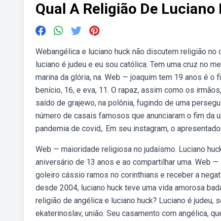
Qual A Religião De Luciano
Webangélica e luciano huck não discutem religião n
luciano é judeu e eu sou católica. Tem uma cruz no me
marina da glória, na. Web — joaquim tem 19 anos é o f
benício, 16, e eva, 11. O rapaz, assim como os irmã
saído de grajewo, na polônia, fugindo de uma perseg
número de casais famosos que anunciaram o fim da un
pandemia de covid,. Em seu instagram, o apresentador
Web — maioridade religiosa no judaísmo. Luciano huck
aniversário de 13 anos e ao compartilhar uma. Web — 
goleiro cássio ramos no corinthians e receber a nega
desde 2004, luciano huck teve uma vida amorosa bad
religião de angélica e luciano huck? Luciano é judeu,
ekaterinoslav, união. Seu casamento com angélica, que