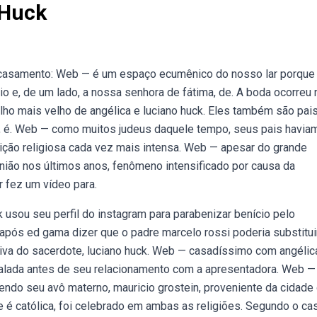
 Huck
o casamento: Web — é um espaço ecumênico do nosso lar porque
io e, de um lado, a nossa senhora de fátima, de. A boda ocorreu 
ilho mais velho de angélica e luciano huck. Eles também são pai
os, é. Web — como muitos judeus daquele tempo, seus pais havia
uição religiosa cada vez mais intensa. Web — apesar do grande
ião nos últimos anos, fenômeno intensificado por causa da
 fez um vídeo para.
 usou seu perfil do instagram para parabenizar benício pelo
após ed gama dizer que o padre marcelo rossi poderia substitui
tiva do sacerdote, luciano huck. Web — casadíssimo com angélic
alada antes de seu relacionamento com a apresentadora. Web —
 sendo seu avô materno, mauricio grostein, proveniente da cidade
 é católica, foi celebrado em ambas as religiões. Segundo o cas