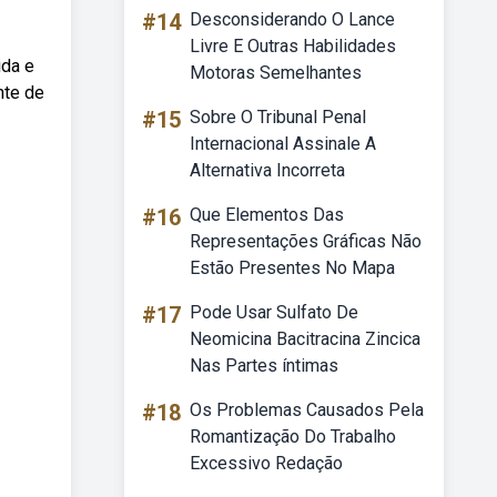
#14
Desconsiderando O Lance
Livre E Outras Habilidades
ida e
Motoras Semelhantes
nte de
#15
Sobre O Tribunal Penal
Internacional Assinale A
Alternativa Incorreta
#16
Que Elementos Das
Representações Gráficas Não
Estão Presentes No Mapa
#17
Pode Usar Sulfato De
Neomicina Bacitracina Zincica
Nas Partes íntimas
#18
Os Problemas Causados Pela
Romantização Do Trabalho
Excessivo Redação