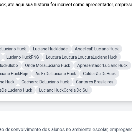
ck, até aqui sua história foi incrível como apresentador, empres
oLuciano Huck
Luciano HuckIdade
AngelicaE Luciano Huck
Luciano HuckPNG
Loucura Loucura LoucuraLuciano Huck
HuckGlobo
Onde MoraLuciano Huck
ApresentadorLuciano Huck
ciano HuckHoje
As ExDe Luciano Huck
Caldeirão DoHuck
no Huck
Cachorro DoLuciano Huck
Cantores Brasileiros
teDe Luciano Huck
Luciano HuckCoreia Do Sul
 ao desenvolvimento dos alunos no ambiente escolar, empregan