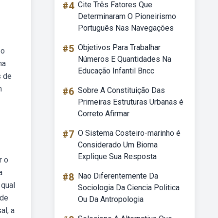
#4
Cite Três Fatores Que
Determinaram O Pioneirismo
Português Nas Navegações
#5
Objetivos Para Trabalhar
 o
Números E Quantidades Na
na
Educação Infantil Bncc
s de
m
#6
Sobre A Constituição Das
Primeiras Estruturas Urbanas é
Correto Afirmar
#7
O Sistema Costeiro-marinho é
Considerado Um Bioma
Explique Sua Resposta
r o
a
#8
Nao Diferentemente Da
 qual
Sociologia Da Ciencia Politica
 de
Ou Da Antropologia
al, a