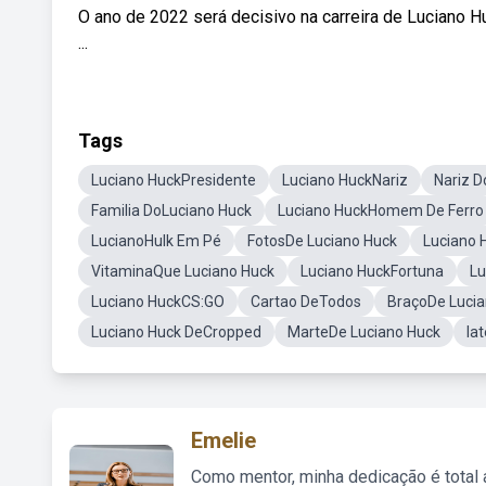
O ano de 2022 será decisivo na carreira de Luciano Hu
...
Tags
Luciano HuckPresidente
Luciano HuckNariz
Nariz D
Familia DoLuciano Huck
Luciano HuckHomem De Ferro
LucianoHulk Em Pé
FotosDe Luciano Huck
Luciano 
VitaminaQue Luciano Huck
Luciano HuckFortuna
Lu
Luciano HuckCS:GO
Cartao DeTodos
BraçoDe Lucia
Luciano Huck DeCropped
MarteDe Luciano Huck
Ia
Emelie
Como mentor, minha dedicação é total