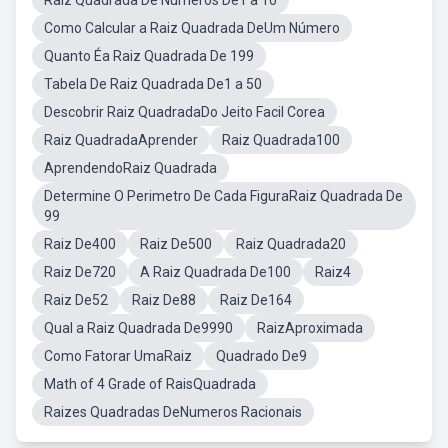
Raiz Quadrada De Numeros De1 a 10
Como Calcular a Raiz Quadrada DeUm Número
Quanto Éa Raiz Quadrada De 199
Tabela De Raiz Quadrada De1 a 50
Descobrir Raiz QuadradaDo Jeito Facil Corea
Raiz QuadradaAprender
Raiz Quadrada100
AprendendoRaiz Quadrada
Determine O Perimetro De Cada FiguraRaiz Quadrada De
99
Raiz De400
Raiz De500
Raiz Quadrada20
Raiz De720
A Raiz Quadrada De100
Raiz4
Raiz De52
Raiz De88
Raiz De164
Qual a Raiz Quadrada De9990
RaizAproximada
Como Fatorar UmaRaiz
Quadrado De9
Math of 4 Grade of RaisQuadrada
Raizes Quadradas DeNumeros Racionais