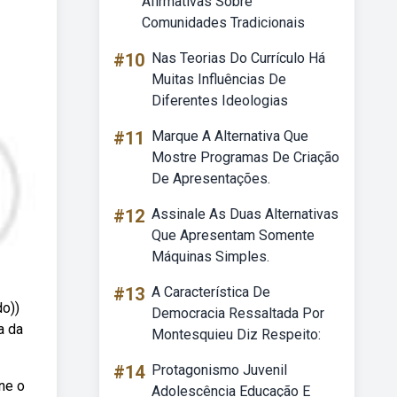
Afirmativas Sobre
Comunidades Tradicionais
#10
Nas Teorias Do Currículo Há
Muitas Influências De
Diferentes Ideologias
#11
Marque A Alternativa Que
Mostre Programas De Criação
De Apresentações.
#12
Assinale As Duas Alternativas
Que Apresentam Somente
Máquinas Simples.
#13
A Característica De
do))
Democracia Ressaltada Por
a da
Montesquieu Diz Respeito:
#14
Protagonismo Juvenil
one o
Adolescência Educação E