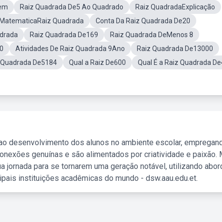
Sem
Raiz Quadrada De5 Ao Quadrado
Raiz QuadradaExplicação
MatematicaRaiz Quadrada
Conta Da Raiz Quadrada De20
adrada
Raiz Quadrada De169
Raiz Quadrada DeMenos 8
50
Atividades De Raiz Quadrada 9Ano
Raiz Quadrada De13000
 Quadrada De5184
Qual a Raiz De600
Qual É a Raiz Quadrada D
 ao desenvolvimento dos alunos no ambiente escolar, empregan
nexões genuínas e são alimentados por criatividade e paixão. 
a jornada para se tornarem uma geração notável, utilizando abo
ipais instituições acadêmicas do mundo - dsw.aau.edu.et.