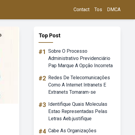
Contact
Tos
DMCA
Top Post
#1
Sobre O Processo
Administrativo Previdenciário
Pap Marque A Opção Incorreta
#2
Redes De Telecomunicações
Como A Internet Intranets E
Extranets Tornaram-se
#3
Identifique Quais Moleculas
Estao Representadas Pelas
Letras Aeb.justifique
#4
Cabe As Organizações