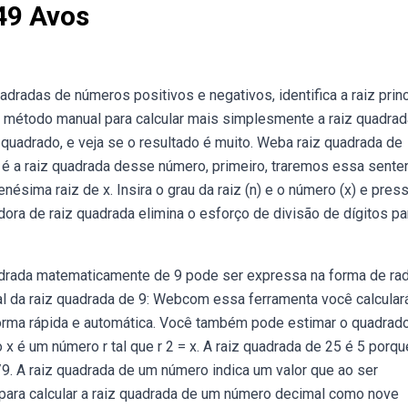
49 Avos
dradas de números positivos e negativos, identifica a raiz princ
 método manual para calcular mais simplesmente a raiz quadrad
quadrado, e veja se o resultado é muito. Weba raiz quadrada de
l é a raiz quadrada desse número, primeiro, traremos essa sente
enésima raiz de x. Insira o grau da raiz (n) e o número (x) e pres
dora de raiz quadrada elimina o esforço de divisão de dígitos pa
adrada matematicamente de 9 pode ser expressa na forma de rad
l da raiz quadrada de 9: Webcom essa ferramenta você calcular
forma rápida e automática. Você também pode estimar o quadrad
 é um número r tal que r 2 = x. A raiz quadrada de 25 é 5 porqu
9. A raiz quadrada de um número indica um valor que ao ser
para calcular a raiz quadrada de um número decimal como nove