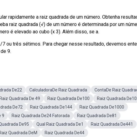
ular rapidamente a raiz quadrada de um número. Obtenha result
eba raiz quadrada (√) de um número é determinada por um núm
úmero é elevado ao cubo (x 3). Além disso, se a.
/7 ou três sétimos. Para chegar nesse resultado, devemos ent
 de 9.
drada De22
CalculadoraDe Raiz Quadrada
ContaDe Raiz Quadra
 Raiz Quadrada De 49
Raiz Quadrada De100
Raiz Quadrada De1
adrada De72
Raiz Quadrada De144
Raiz Quadrada De1000
e 9
Raiz Quadrada De24 Fatorada
Raiz Quadrada De81
 Quadrada De95
Qual Raiz Quadrada De1
Raiz Quadrada De441
Raiz Quadrada DeM
Raiz Quadrada De44