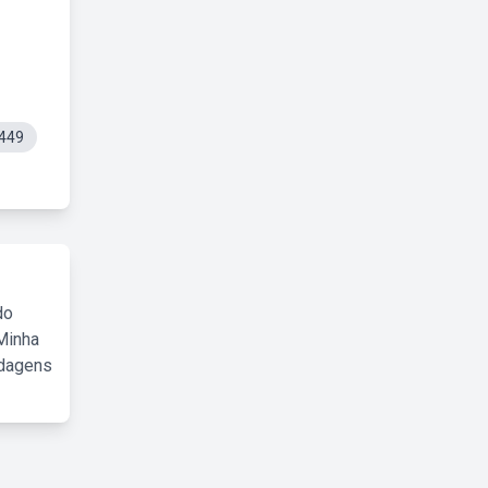
e449
do
Minha
rdagens