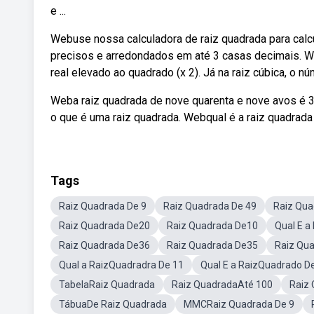
e ...
Webuse nossa calculadora de raiz quadrada para calc
precisos e arredondados em até 3 casas decimais. W
real elevado ao quadrado (x 2). Já na raiz cúbica, o n
Weba raiz quadrada de nove quarenta e nove avos é 3
o que é uma raiz quadrada. Webqual é a raiz quadrada
Tags
Raiz Quadrada De 9
Raiz Quadrada De 49
Raiz Qua
Raiz Quadrada De20
Raiz Quadrada De10
Qual E a
Raiz Quadrada De36
Raiz Quadrada De35
Raiz Qu
Qual a RaizQuadradra De 11
Qual E a RaizQuadrado D
TabelaRaiz Quadrada
Raiz QuadradaAté 100
Raiz
TábuaDe Raiz Quadrada
MMCRaiz Quadrada De 9