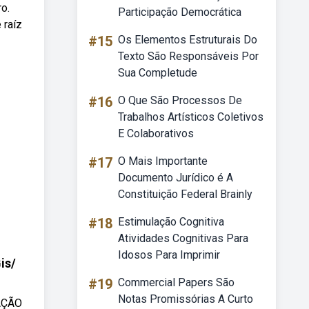
o.
Participação Democrática
 raíz
#15
Os Elementos Estruturais Do
Texto São Responsáveis Por
Sua Completude
#16
O Que São Processos De
Trabalhos Artísticos Coletivos
E Colaborativos
#17
O Mais Importante
Documento Jurídico é A
Constituição Federal Brainly
#18
Estimulação Cognitiva
Atividades Cognitivas Para
Idosos Para Imprimir
is/
#19
Commercial Papers São
Notas Promissórias A Curto
AÇÃO