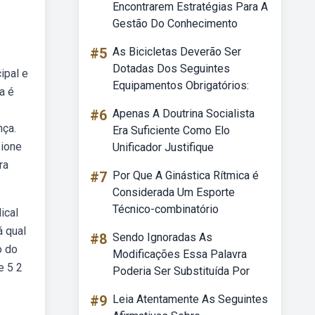
Encontrarem Estratégias Para A
Gestão Do Conhecimento
#5
As Bicicletas Deverão Ser
Dotadas Dos Seguintes
ipal e
Equipamentos Obrigatórios:
a é
#6
Apenas A Doutrina Socialista
nça.
Era Suficiente Como Elo
sione
Unificador Justifique
ra
#7
Por Que A Ginástica Rítmica é
Considerada Um Esporte
Técnico-combinatório
ical
á qual
#8
Sendo Ignoradas As
o do
Modificações Essa Palavra
e 5 2
Poderia Ser Substituída Por
#9
Leia Atentamente As Seguintes