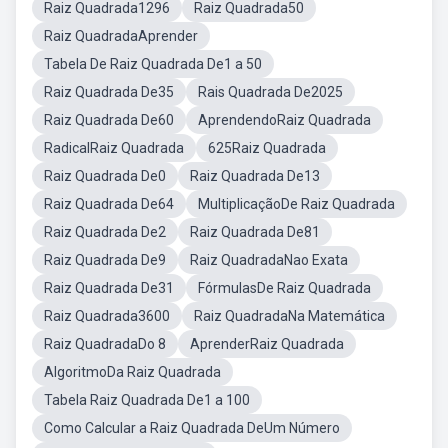
Raiz Quadrada1296
Raiz Quadrada50
Raiz QuadradaAprender
Tabela De Raiz Quadrada De1 a 50
Raiz Quadrada De35
Rais Quadrada De2025
Raiz Quadrada De60
AprendendoRaiz Quadrada
RadicalRaiz Quadrada
625Raiz Quadrada
Raiz Quadrada De0
Raiz Quadrada De13
Raiz Quadrada De64
MultiplicaçãoDe Raiz Quadrada
Raiz Quadrada De2
Raiz Quadrada De81
Raiz Quadrada De9
Raiz QuadradaNao Exata
Raiz Quadrada De31
FórmulasDe Raiz Quadrada
Raiz Quadrada3600
Raiz QuadradaNa Matemática
Raiz QuadradaDo 8
AprenderRaiz Quadrada
AlgoritmoDa Raiz Quadrada
Tabela Raiz Quadrada De1 a 100
Como Calcular a Raiz Quadrada DeUm Número