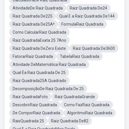
CalculadoraDe Raiz Quadrada
AtividadeDe Raiz Quadrada
Raiz Quadrada De24
Raiz Quadrada De225
Qual E a Raiz Quadrada De144
Raiz Quadrada De25A⁴
FormulaRaiz Quadrada
Como CalcularRaiz Quadrada
Raiz QuadradaExata 25 7Ano
Raiz Quadrada DeZero Existe
Raiz Quadrada De3600
FatorarRaiz Quadrada
TabelaRaiz Quadrada
Atividade DeMatemática Raiz Quadrada
Qual Éa Raiz Quadrada De 25
Raiz Quadrada25A Quadrado
DecomposiçãoDe Raiz Quadrada De 25
Raiz QuadradaFoto
Raiz QuadradaGrande
DescobrirRaiz Quadrada
Como FazRaiz Quadrada
De ComporRaiz Quadrada
AlgoritmoRaiz Quadrada
RaisQuadrada 25
Raiz Quadrada De82