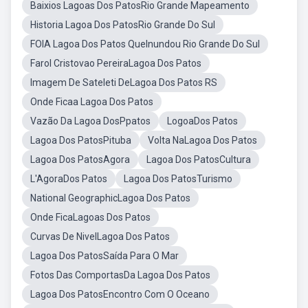
Baixios Lagoas Dos PatosRio Grande Mapeamento
Historia Lagoa Dos PatosRio Grande Do Sul
FOIA Lagoa Dos Patos QueInundou Rio Grande Do Sul
Farol Cristovao PereiraLagoa Dos Patos
Imagem De Sateleti DeLagoa Dos Patos RS
Onde Ficaa Lagoa Dos Patos
Vazão Da Lagoa DosPpatos
LogoaDos Patos
Lagoa Dos PatosPituba
Volta NaLagoa Dos Patos
Lagoa Dos PatosAgora
Lagoa Dos PatosCultura
L'AgoraDos Patos
Lagoa Dos PatosTurismo
National GeographicLagoa Dos Patos
Onde FicaLagoas Dos Patos
Curvas De NivelLagoa Dos Patos
Lagoa Dos PatosSaída Para O Mar
Fotos Das ComportasDa Lagoa Dos Patos
Lagoa Dos PatosEncontro Com O Oceano