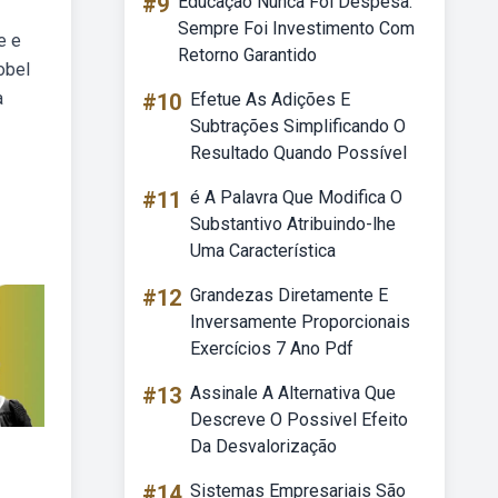
#9
Educação Nunca Foi Despesa.
Sempre Foi Investimento Com
e e
Retorno Garantido
obel
a
#10
Efetue As Adições E
Subtrações Simplificando O
Resultado Quando Possível
#11
é A Palavra Que Modifica O
Substantivo Atribuindo-lhe
Uma Característica
#12
Grandezas Diretamente E
Inversamente Proporcionais
Exercícios 7 Ano Pdf
#13
Assinale A Alternativa Que
Descreve O Possivel Efeito
Da Desvalorização
#14
Sistemas Empresariais São