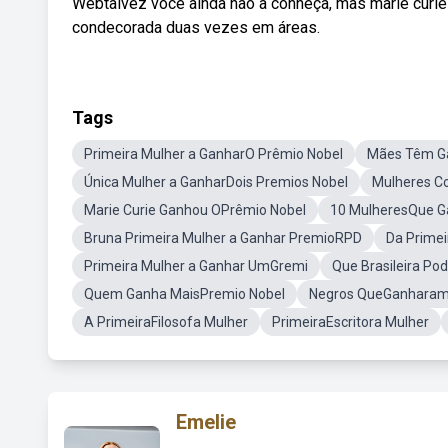
Webtalvez você ainda não a conheça, mas marie curie 
condecorada duas vezes em áreas.
Tags
Primeira Mulher a GanharO Prêmio Nobel
Mães Têm G
Única Mulher a GanharDois Premios Nobel
Mulheres C
Marie Curie Ganhou OPrêmio Nobel
10 MulheresQue G
Bruna Primeira Mulher a Ganhar PremioRPD
Da Primei
Primeira Mulher a Ganhar UmGremi
Que Brasileira Po
Quem Ganha MaisPremio Nobel
Negros QueGanharam
A PrimeiraFilosofa Mulher
PrimeiraEscritora Mulher
Emelie