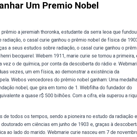
Ganhar Um Premio Nobel
 prêmio a jeremiah thoronka, estudante da serra leoa que fundo
radiação, o casal curie ganhou o prêmio nobel de física de 190
aças a seus estudos sobre radiação, o casal curie ganhou o prêm
s henri becquerel. Webem 1911, marie curie se tornou a primeira, 
a vez o de química, por conta da descoberta do rádio e. Webmar
duas vezes, um em física, ao demonstrar a existência da
ca, pela. Webos vencedores do prêmio nobel ganham: Uma medalh
ndação nobel, que gira em torno de 1. Webfilha do fundador do
ivalente a quase r$ 500 bilhões. Com a cifra, ela superou a riq
s de todos os tempos, sendo a pioneira no estudo da radiação e
u doutorado em ciências em junho de 1903 e, graças à descober
sica ao lado do marido. Webmarie curie nasceu em 7 de novembr