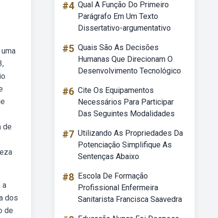
#4
Qual A Função Do Primeiro
Parágrafo Em Um Texto
Dissertativo-argumentativo
#5
Quais São As Decisões
u uma
Humanas Que Direcionam O
3,
Desenvolvimento Tecnológico
io
e
#6
Cite Os Equipamentos
ie
Necessários Para Participar
Das Seguintes Modalidades
a de
#7
Utilizando As Propriedades Da
Potenciação Simplifique As
ueza
Sentenças Abaixo
#8
Escola De Formação
 a
Profissional Enfermeira
ta dos
Sanitarista Francisca Saavedra
o de