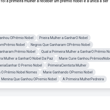
foi a primeira mulher a receber um prêmio nobel e a única a ser
anhou OPrêmio Nobel
Prieira Mulher a GanharO Nobel
omPrêmio Nobel
Negros Que Ganharam OPrêmio Nobel
anharam Prêmio Nobel
Qual a Primeira Mulher a GanharO Prêmio N
ra Mulher a GanharO Nobel Da Paz
Marie Curie Ganhou PrêmiosNob
deriaGanhar O Premio Nobel
PrimeiraCientista Mulher
 O Prêmio Nobel Nomes
Marie Ganhando OPremio Nobel
Menina Que Ganhou OPremio Nobel
A Primeira MulherPedreira