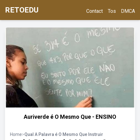
RETOEDU
Contact
Tos
DMCA
Auriverde é O Mesmo Que - ENSINO
Home
>
Qual A Palavra é O Mesmo Que Instruir