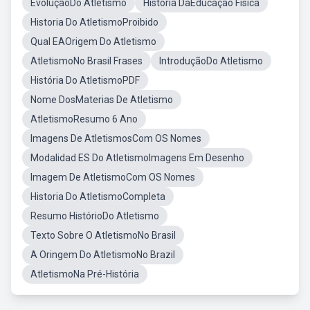
EvoluçãoDo Atletismo
Historia DaEducação Fisica
Historia Do AtletismoProibido
Qual EAOrigem Do Atletismo
AtletismoNo Brasil Frases
IntroduçãoDo Atletismo
História Do AtletismoPDF
Nome DosMaterias De Atletismo
AtletismoResumo 6 Ano
Imagens De AtletismosCom OS Nomes
Modalidad ES Do AtletismoImagens Em Desenho
Imagem De AtletismoCom OS Nomes
Historia Do AtletismoCompleta
Resumo HistórioDo Atletismo
Texto Sobre O AtletismoNo Brasil
A Oringem Do AtletismoNo Brazil
AtletismoNa Pré-História