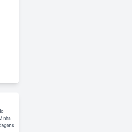
do
Minha
rdagens