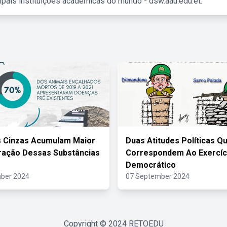
ipais instituições acadêmicas do mundo - dsw.aau.edu.et.
s Cinzas Acumulam Maior
Duas Atitudes Políticas Q
ração Dessas Substâncias
Correspondem Ao Exercíc
Democrático
ber 2024
07 September 2024
Copyright © 2024
RETOEDU