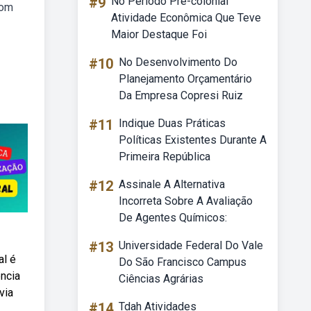
#9
No Período Pré-colonial
com
Atividade Econômica Que Teve
Maior Destaque Foi
#10
No Desenvolvimento Do
Planejamento Orçamentário
Da Empresa Copresi Ruiz
#11
Indique Duas Práticas
Políticas Existentes Durante A
Primeira República
#12
Assinale A Alternativa
Incorreta Sobre A Avaliação
De Agentes Químicos:
#13
Universidade Federal Do Vale
al é
Do São Francisco Campus
ência
Ciências Agrárias
via
#14
Tdah Atividades