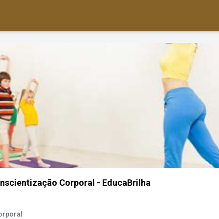
onscientização Corporal - EducaBrilha
orporal