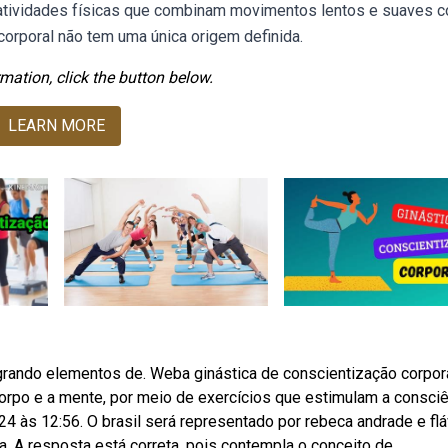
 atividades físicas que combinam movimentos lentos e suaves 
corporal não tem uma única origem definida.
mation, click the button below.
LEARN MORE
egrando elementos de. Weba ginástica de conscientização corpor
corpo e a mente, por meio de exercícios que estimulam a consci
4 às 12:56. O brasil será representado por rebeca andrade e flá
tica. A resposta está correta, pois contempla o conceito de