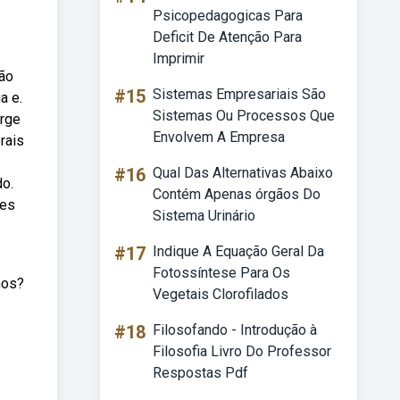
Psicopedagogicas Para
Deficit De Atenção Para
Imprimir
ção
#15
Sistemas Empresariais São
a e.
Sistemas Ou Processos Que
urge
Envolvem A Empresa
rais
#16
Qual Das Alternativas Abaixo
do.
Contém Apenas órgãos Do
zes
Sistema Urinário
#17
Indique A Equação Geral Da
Fotossíntese Para Os
nos?
Vegetais Clorofilados
#18
Filosofando - Introdução à
Filosofia Livro Do Professor
Respostas Pdf