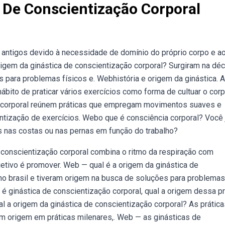
 De Conscientização Corporal
 antigos devido à necessidade de domínio do próprio corpo e a
rigem da ginástica de conscientização corporal? Surgiram na dé
s para problemas físicos e. Webhistória e origem da ginástica. A
hábito de praticar vários exercícios como forma de cultuar o cor
o corporal reúnem práticas que empregam movimentos suaves e
entização de exercícios. Webo que é consciência corporal? Você 
s nas costas ou nas pernas em função do trabalho?
conscientização corporal combina o ritmo da respiração com
jetivo é promover. Web — qual é a origem da ginástica de
no brasil e tiveram origem na busca de soluções para problemas
 ginástica de conscientização corporal, qual a origem dessa pr
ual a origem da ginástica de conscientização corporal? As prátic
em origem em práticas milenares,. Web — as ginásticas de