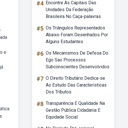
#4
Encontre As Capitais Das
Unidades Da Federação
Brasileira No Caça-palavras
#5
Os Triângulos Representados
o
Abaixo Foram Desenhados Por
cada
Alguns Estudantes
po e
#6
Os Mecanismos De Defesa Do
Ego Sao Processos
Subconscientes Desenvolvidos
já
#7
O Direito Tributário Dedica-se
Ao Estudo Das Características
Dos Tributos
#8
Transparência E Qualidade Na
ática
Gestão Pública Cidadania E
as
Equidade Social