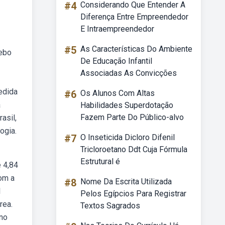
#4
Considerando Que Entender A
Diferença Entre Empreendedor
E Intraempreendedor
#5
As Características Do Ambiente
Webo
De Educação Infantil
Associadas As Convicções
edida
#6
Os Alunos Com Altas
a
Habilidades Superdotação
Fazem Parte Do Público-alvo
asil,
ogia.
#7
O Inseticida Dicloro Difenil
Tricloroetano Ddt Cuja Fórmula
Estrutural é
e 4,84
com a
#8
Nome Da Escrita Utilizada
1
Pelos Egípcios Para Registrar
rea.
Textos Sagrados
 no