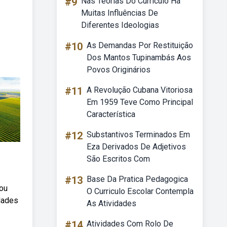
#9
Nas Teorias Do Currículo Há
Muitas Influências De
Diferentes Ideologias
#10
As Demandas Por Restituição
Dos Mantos Tupinambás Aos
Povos Originários
#11
A Revolução Cubana Vitoriosa
Em 1959 Teve Como Principal
Característica
#12
Substantivos Terminados Em
Eza Derivados De Adjetivos
São Escritos Com
#13
Base Da Pratica Pedagogica
 ou
O Curriculo Escolar Contempla
idades
As Atividades
#14
Atividades Com Rolo De