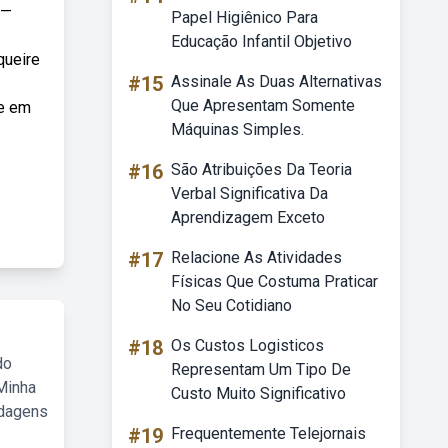
 —
Papel Higiênico Para
Educação Infantil Objetivo
queire
#15
Assinale As Duas Alternativas
Que Apresentam Somente
te em
Máquinas Simples.
#16
São Atribuições Da Teoria
Verbal Significativa Da
Aprendizagem Exceto
#17
Relacione As Atividades
Físicas Que Costuma Praticar
No Seu Cotidiano
#18
Os Custos Logisticos
do
Representam Um Tipo De
Minha
Custo Muito Significativo
rdagens
#19
Frequentemente Telejornais