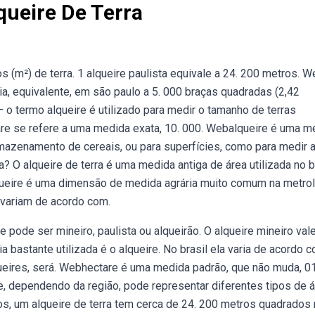
ueire De Terra
s (m²) de terra. 1 alqueire paulista equivale a 24. 200 metros. 
ia, equivalente, em são paulo a 5. 000 braças quadradas (2,42
— o termo alqueire é utilizado para medir o tamanho de terras
are se refere a uma medida exata, 10. 000. Webalqueire é uma m
rmazenamento de cereais, ou para superfícies, como para medir 
 O alqueire de terra é uma medida antiga de área utilizada no br
queire é uma dimensão de medida agrária muito comum na metrol
variam de acordo com.
 pode ser mineiro, paulista ou alqueirão. O alqueire mineiro val
ria bastante utilizada é o alqueire. No brasil ela varia de acordo 
lqueires, será. Webhectare é uma medida padrão, que não muda, 0
, dependendo da região, pode representar diferentes tipos de á
, um alqueire de terra tem cerca de 24. 200 metros quadrados