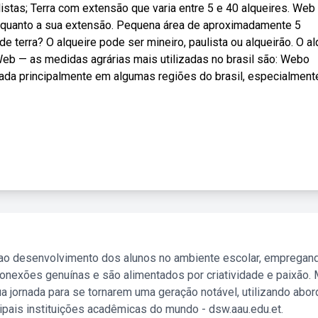
stas; Terra com extensão que varia entre 5 e 40 alqueires. Web
 quanto a sua extensão. Pequena área de aproximadamente 5
e terra? O alqueire pode ser mineiro, paulista ou alqueirão. O al
=. Web — as medidas agrárias mais utilizadas no brasil são: Webo
izada principalmente em algumas regiões do brasil, especialmen
 ao desenvolvimento dos alunos no ambiente escolar, empregan
nexões genuínas e são alimentados por criatividade e paixão. 
a jornada para se tornarem uma geração notável, utilizando abo
ipais instituições acadêmicas do mundo - dsw.aau.edu.et.