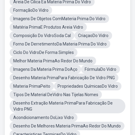
Areia De Cilica Éa Materia Prima Do Vidro
FormaçãoDo Vidro
Imagens De Objetos ComMateria Prima Do Vidro
Matéria PrimaE Produtos Areia Vidro
Composição Do VidroSoda Cal
CriaçaoDo Vidro
Forno De DerretimentoDa Materia Prima Do Vidro
Ciclo Do VidroDe Forma Simples
Melhor Materia PrimaAo Redor Do Mundo
Imagens Da Materia Prima DoAço
FórmulaDo Vidro
Desenho Materia PrimaPara Fabricação De Vidro PNG
Materia PrimaPeito
Propriedades QuímicasDo Vidro
Tipos De Material DeVidro Nas Tijelas Nomes
Desenho Extração Materia PrimaPara Fabricação De
Vidro PNG
Acondicionamento DoLixo Vidro
Desenho De Melhores Materia PrimaAo Redor Do Mundo
Caracteristicas TermicasDo Vidro