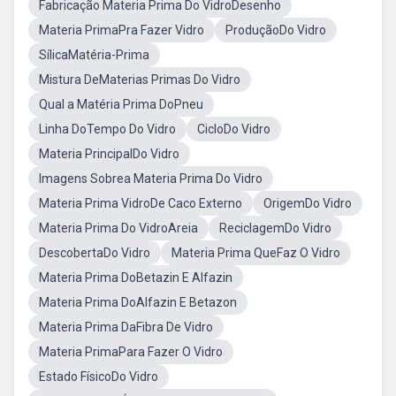
Fabricação Materia Prima Do VidroDesenho
Materia PrimaPra Fazer Vidro
ProduçãoDo Vidro
SílicaMatéria-Prima
Mistura DeMaterias Primas Do Vidro
Qual a Matéria Prima DoPneu
Linha DoTempo Do Vidro
CicloDo Vidro
Materia PrincipalDo Vidro
Imagens Sobrea Materia Prima Do Vidro
Materia Prima VidroDe Caco Externo
OrigemDo Vidro
Materia Prima Do VidroAreia
ReciclagemDo Vidro
DescobertaDo Vidro
Materia Prima QueFaz O Vidro
Materia Prima DoBetazin E Alfazin
Materia Prima DoAlfazin E Betazon
Materia Prima DaFibra De Vidro
Materia PrimaPara Fazer O Vidro
Estado FísicoDo Vidro